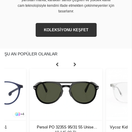
cam teknolojisiyle kendini ifade etmekten çekinmeyenler için
tasarlanır.
KOLEKSİYONU KEŞFET
ŞU AN POPÜLER OLANLAR
+
4
JP51
Persol PO 3235S 95/31 55 Unisex
Vycoz Kids 
Güneş Gözlüğü