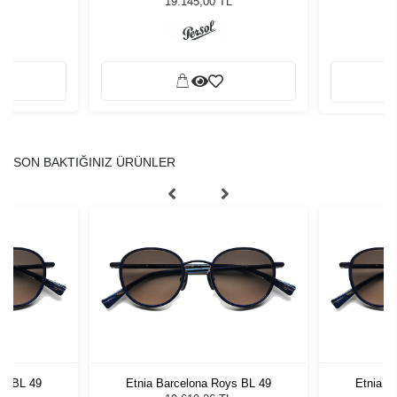
19.145,00 TL
SON BAKTIĞINIZ ÜRÜNLER
ys BL 49
Etnia Barcelona Roys BL 49
Etnia B