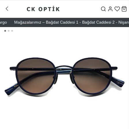
o
Mağazalarımız – Bağdat Caddesi 1 - Bağdat Caddesi 2 - Nişantaşı –