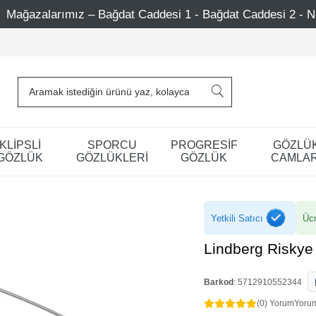
addesi 1 - Bağdat Caddesi 2 - Nişantaşı – Etiler – Ataşehi
KLİPSLİ
SPORCU
PROGRESİF
GÖZLÜ
GÖZLÜK
GÖZLÜKLERİ
GÖZLÜK
CAMLAR
Yetkili Satıcı
Ücr
Lindberg Risky
Barkod
:
5712910552344
(0) Yorum
Yoru