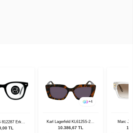
+
4
Karl Lagerfeld KL6125S-234
Marc Ja
6 812287 Erkek
Kadın Güneş Gözlüğü
900HA -
 Gözlüğü
10.386,67 TL
12.
0,00 TL