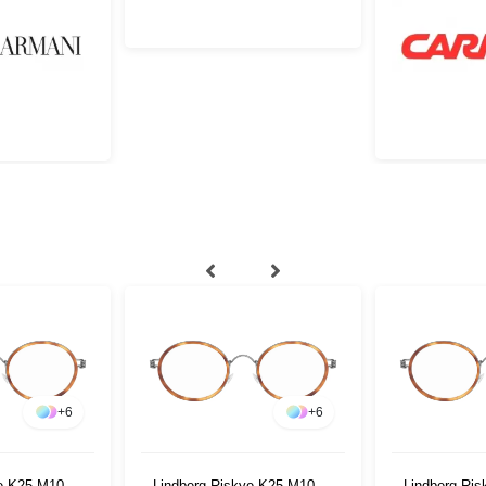
+
6
+
6
e K25 M10 40
Lindberg Riskye K25 M10 40
Lindberg Ri