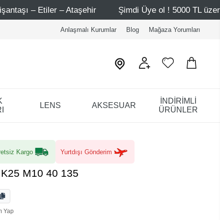
r
Şimdi Üye ol ! 5000 TL üzeri ilk alışverişinde 500 TL i
Anlaşmalı Kurumlar
Blog
Mağaza Yorumları
K
İNDİRİMLİ
LENS
AKSESUAR
I
ÜRÜNLER
etsiz Kargo
Yurtdışı Gönderim
e K25 M10 40 135
m Yap