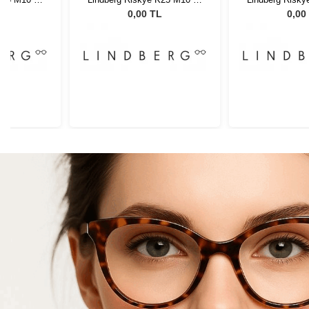
135
13
L
0,00 TL
0,00