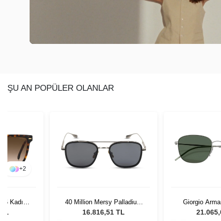
ŞU AN POPÜLER OLANLAR
+
2
086 Kadın
40 Million Mersy Palladium
Giorgio Arma
lüğü
Grey Matte Black 610
300371 - 54 U
 TL
16.816,51 TL
21.065
Gözl