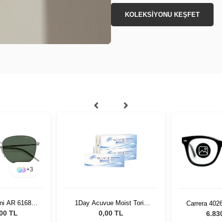
KOLEKSİYONU KEŞFET
+
3
ni AR 6168
1Day Acuvue Moist Toric
Carrera 402
nisex Güneş
İndirimli Lens Seti 6 kutu
Güneş
,00 TL
0,00 TL
6.83
üğü