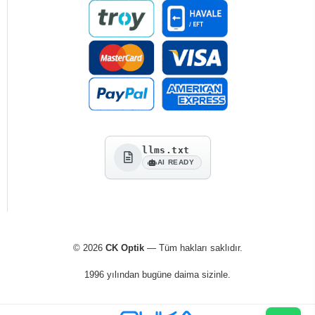
llms.txt
AI READY
© 2026
CK Optik
— Tüm hakları saklıdır.
1996 yılından bugüne daima sizinle.