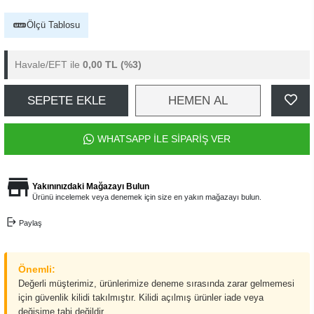
Ölçü Tablosu
Havale/EFT ile
0,00 TL
(%3)
SEPETE EKLE
HEMEN AL
WHATSAPP İLE SİPARİŞ VER
Yakınınızdaki Mağazayı Bulun
Ürünü incelemek veya denemek için size en yakın mağazayı bulun.
Paylaş
Önemli:
Değerli müşterimiz, ürünlerimize deneme sırasında zarar gelmemesi
için güvenlik kilidi takılmıştır. Kilidi açılmış ürünler iade veya
değişime tabi değildir.