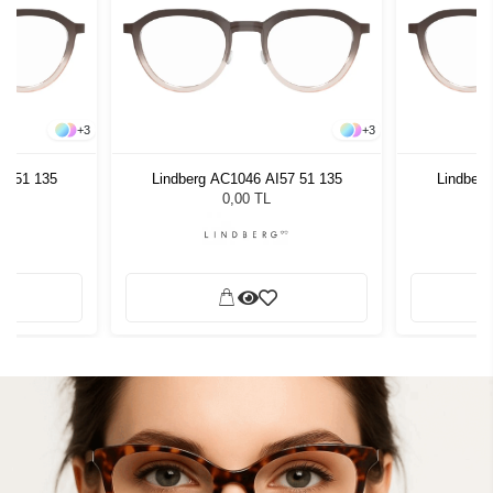
+
3
+
3
57 51 135
Lindberg AC1046 AI57 51 135
Lindberg
0,00 TL