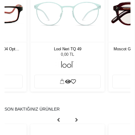
 C004 Opt
Lool Neri TQ 49
Moscot Gavo
0,00 TL
SON BAKTIĞINIZ ÜRÜNLER