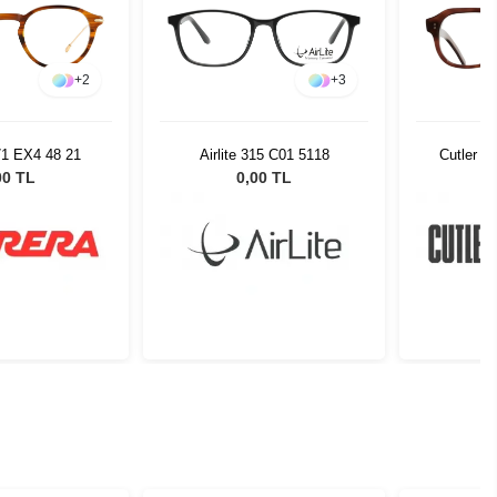
+
2
+
3
71 EX4 48 21
Airlite 315 C01 5118
Cutler a
00 TL
0,00 TL