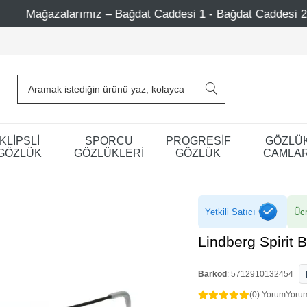
ağdat Caddesi 1 - Bağdat Caddesi 2 - Nişantaşı – Etiler – A
KLİPSLİ
SPORCU
PROGRESİF
GÖZLÜ
GÖZLÜK
GÖZLÜKLERİ
GÖZLÜK
CAMLAR
Yetkili Satıcı
Ücr
Lindberg Spirit 
Barkod
:
5712910132454
(0) Yorum
Yoru