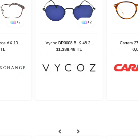
+
2
+
2
nge AX 1037
Vycoz DR9008 BLK 48 21
Carrera 2
 55
Kadın Güneş Gözlüğü
 TL
11.388,48 TL
0,