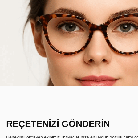
REÇETENİZİ GÖNDERİN
Deneyimli optisyen ekibimiz, ihtiyaçlarınıza en uygun gözlük camı çöz