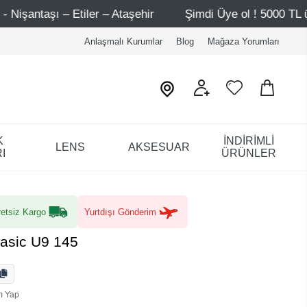
taşehir
Şimdi Üye ol ! 5000 TL üzeri ilk alışverişinde 5
Anlaşmalı Kurumlar
Blog
Mağaza Yorumları
K
İNDİRİMLİ
LENS
AKSESUAR
I
ÜRÜNLER
etsiz Kargo
Yurtdışı Gönderim
Basic U9 145
m Yap