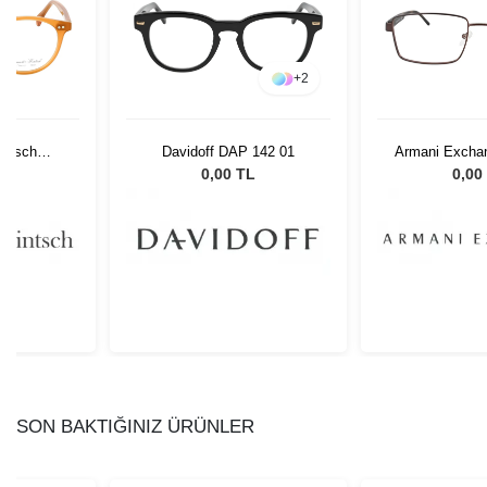
+
2
intsch
Davidoff DAP 142 01
Armani Excha
 C3
6106
L
0,00 TL
0,00
SON BAKTIĞINIZ ÜRÜNLER