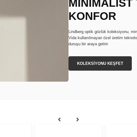
MİNİMALİST
KONFOR
Lindberg optik gözlük koleksiyonu, min
Vida kullanılmayan özel üretim teknoloj
duruşu bir araya getirir.
KOLEKSİYONU KEŞFET