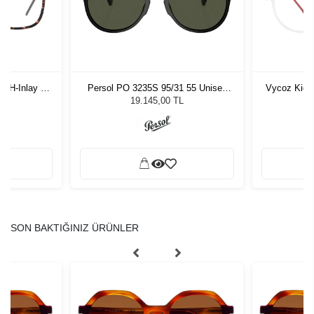
-H-Inlay 53-
Persol PO 3235S 95/31 55 Unisex
Vycoz Kids
Güneş Gözlüğü
19.145,00 TL
SON BAKTIĞINIZ ÜRÜNLER