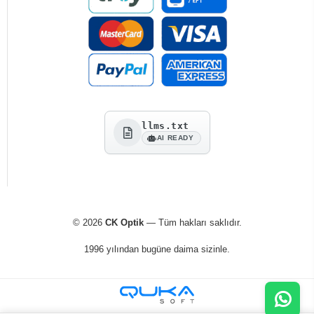
llms.txt
AI READY
© 2026
CK Optik
— Tüm hakları saklıdır.
1996 yılından bugüne daima sizinle.