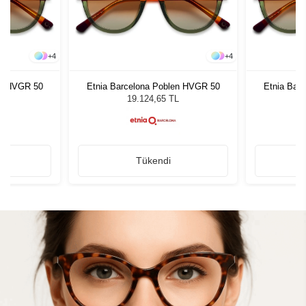
+
4
+
4
en HVGR 50
Etnia Barcelona Poblen HVGR 50
Etnia Bar
L
19.124,65 TL
Tükendi