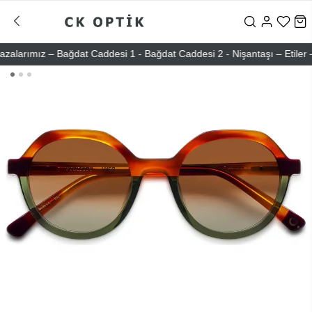
arımız – Bağdat Caddesi 1 - Bağdat Caddesi 2 - Nişantaşı – Etiler – At