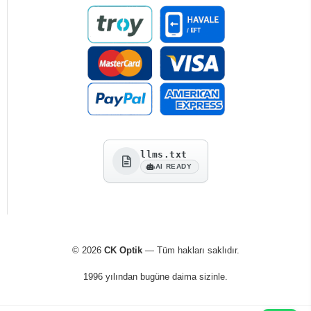
llms.txt
AI READY
© 2026
CK Optik
— Tüm hakları saklıdır.
1996 yılından bugüne daima sizinle.