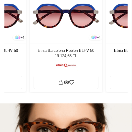
+
4
+
4
en BLHV 50
Etnia Barcelona Poblen BLHV 50
Etnia Bar
L
19.124,65 TL