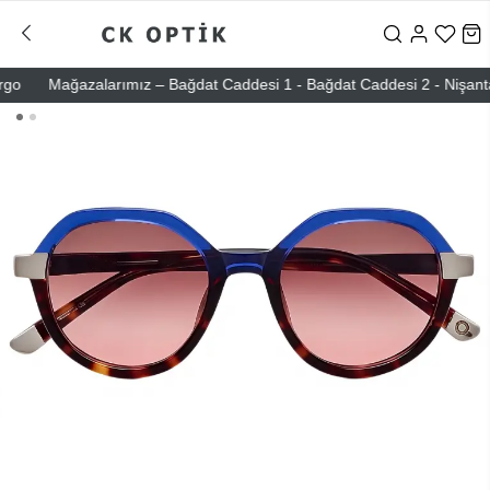
Mağazalarımız – Bağdat Caddesi 1 - Bağdat Caddesi 2 - Nişantaşı –