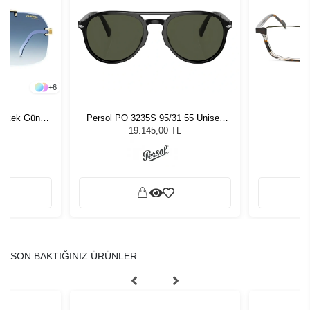
+
6
 Erkek Güneş
Persol PO 3235S 95/31 55 Unisex
Du
Güneş Gözlüğü
19.145,00 TL
SON BAKTIĞINIZ ÜRÜNLER