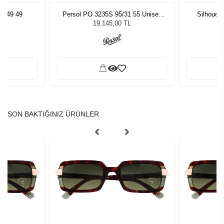
5749 49
Persol PO 3235S 95/31 55 Unisex
Silhouet
Güneş Gözlüğü
19.145,00 TL
SON BAKTIĞINIZ ÜRÜNLER