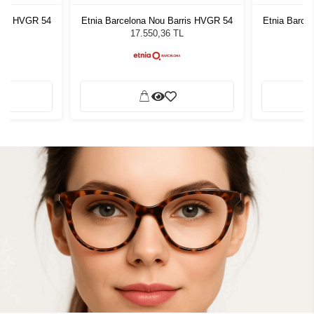
rris HVGR 54
Etnia Barcelona Nou Barris HVGR 54
Etnia Barce
L
17.550,36 TL