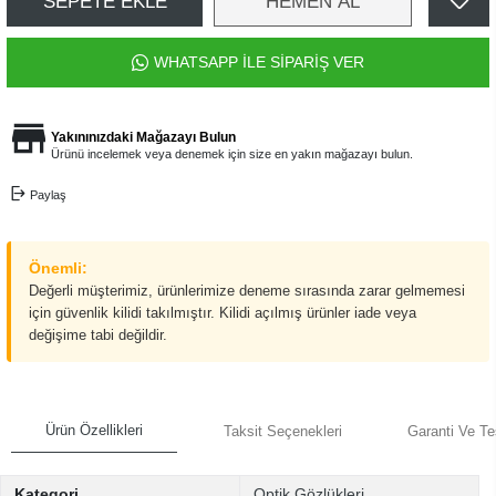
SEPETE EKLE
HEMEN AL
WHATSAPP İLE SİPARİŞ VER
Yakınınızdaki Mağazayı Bulun
Ürünü incelemek veya denemek için size en yakın mağazayı bulun.
Paylaş
Önemli:
Değerli müşterimiz, ürünlerimize deneme sırasında zarar gelmemesi
için güvenlik kilidi takılmıştır. Kilidi açılmış ürünler iade veya
değişime tabi değildir.
Ürün Özellikleri
Taksit Seçenekleri
Garanti Ve Te
Kategori
Optik Gözlükleri