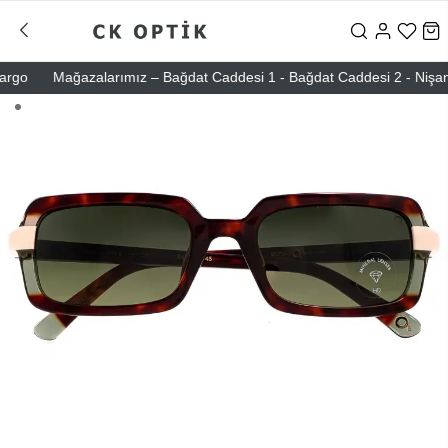
go
Mağazalarımız – Bağdat Caddesi 1 - Bağdat Caddesi 2 - Nişantaşı 