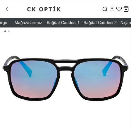
o
Mağazalarımız – Bağdat Caddesi 1 - Bağdat Caddesi 2 - Nişantaşı 