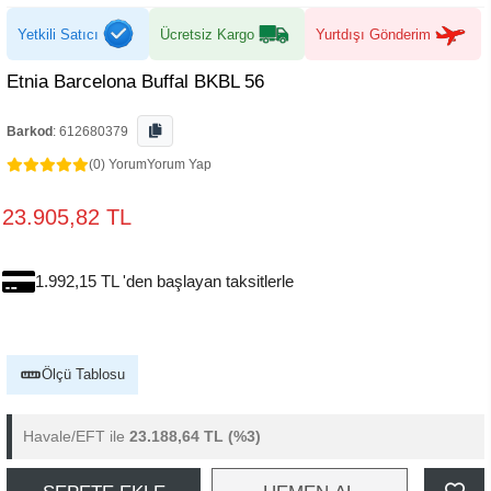
Yetkili Satıcı
Ücretsiz Kargo
Yurtdışı Gönderim
Etnia Barcelona Buffal BKBL 56
Barkod
:
612680379
(0) Yorum
Yorum Yap
23.905,82 TL
1.992,15 TL 'den başlayan taksitlerle
Ölçü Tablosu
Havale/EFT ile
23.188,64 TL
(%3)