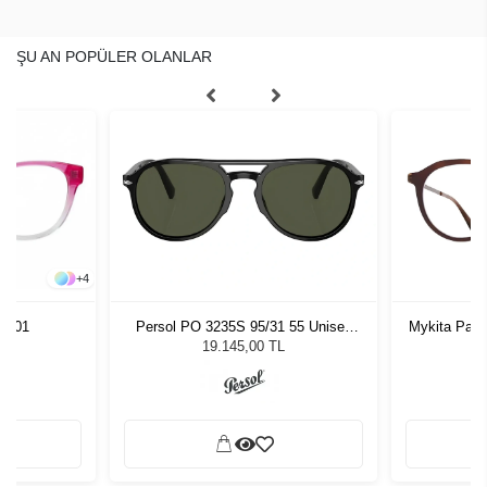
ŞU AN POPÜLER OLANLAR
+
4
Persol PO 3235S 95/31 55 Unisex
Mykita Paul
 C.01
Güneş Gözlüğü
19.145,00 TL