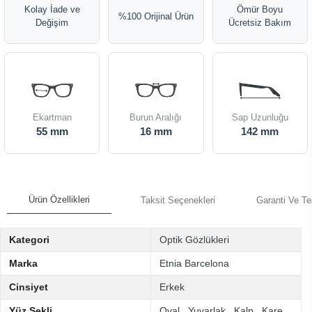
Kolay İade ve
Ömür Boyu
%100 Orijinal Ürün
Değişim
Ücretsiz Bakım
Ekartman
Burun Aralığı
Sap Uzunluğu
55 mm
16 mm
142 mm
Ürün Özellikleri
Taksit Seçenekleri
Garanti Ve Te
Kategori
Optik Gözlükleri
Marka
Etnia Barcelona
Cinsiyet
Erkek
Yüz Şekli
Oval
,
Yuvarlak
,
Kalp
,
Kare