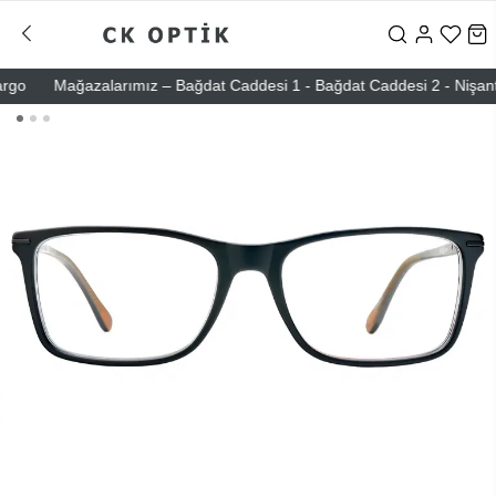
o
Mağazalarımız – Bağdat Caddesi 1 - Bağdat Caddesi 2 - Nişantaşı –