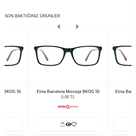
SON BAKTIĞINIZ ÜRÜNLER
ipi BKOG 55
Etnia Barcelona Missisipi BKOG 55
Etnia Barc
0,00 TL