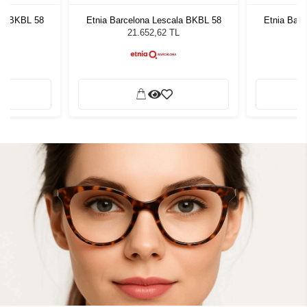
la BKBL 58
Etnia Barcelona Lescala BKBL 58
Etnia Bar
L
21.652,62 TL