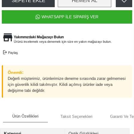
SEPETE EKLE
HEMEN AL
WHATSAPP İLE SİPARİŞ VER
Yakınınızdaki Mağazayı Bulun
Ürünü incelemek veya denemek için size en yakın mağazayı bulun.
Paylaş
Önemli:
Değerli müşterimiz, ürünlerimize deneme sırasında zarar gelmemesi
için güvenlik kilidi takılmıştır. Kilidi açılmış ürünler iade veya
değişime tabi değildir.
Ürün Özellikleri
Taksit Seçenekleri
Garanti Ve Te
Kategori
Optik Gözlükleri