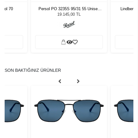
Persol PO 3235S 95/31 55 Unisex
Lindberg 
 Col 70
Güneş Gözlüğü
19.145,00 TL
SON BAKTIĞINIZ ÜRÜNLER