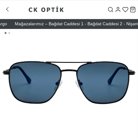
o
Mağazalarımız – Bağdat Caddesi 1 - Bağdat Caddesi 2 - Nişantaşı –