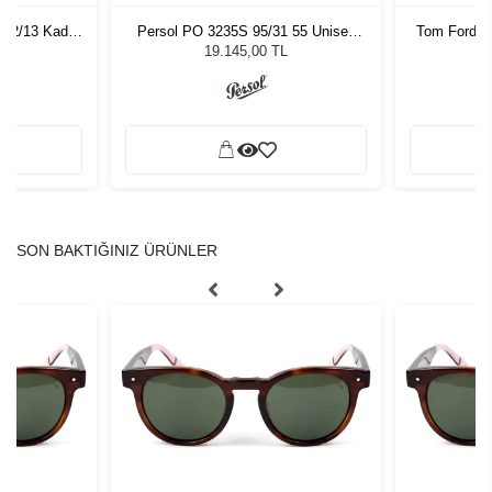
502/13 Kadın
Persol PO 3235S 95/31 55 Unisex
Tom Ford F
ğü
Güneş Gözlüğü
L
19.145,00 TL
SON BAKTIĞINIZ ÜRÜNLER