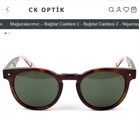
Mağazalarımız – Bağdat Caddesi 1 - Bağdat Caddesi 2 - Nişantaşı – E