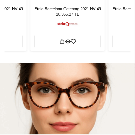
g 2021 HV 49
Etnia Barcelona Goteborg 2021 HV 49
Etnia Barce
L
18.355,27 TL