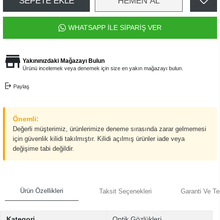
SEPETE EKLE
HEMEN AL
WHATSAPP İLE SİPARİŞ VER
Yakınınızdaki Mağazayı Bulun
Ürünü incelemek veya denemek için size en yakın mağazayı bulun.
Paylaş
Önemli:
Değerli müşterimiz, ürünlerimize deneme sırasında zarar gelmemesi
için güvenlik kilidi takılmıştır. Kilidi açılmış ürünler iade veya
değişime tabi değildir.
Ürün Özellikleri
Taksit Seçenekleri
Garanti Ve Te
Kategori
Optik Gözlükleri