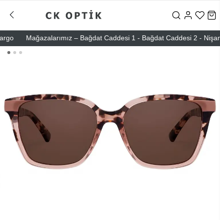
go
Mağazalarımız – Bağdat Caddesi 1 - Bağdat Caddesi 2 - Nişantaşı 