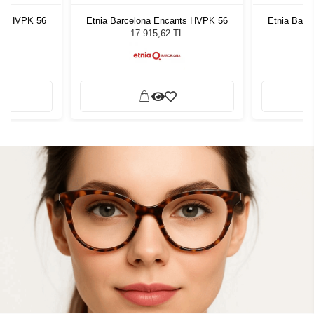
nts HVPK 56
Etnia Barcelona Encants HVPK 56
Etnia Barc
L
17.915,62 TL