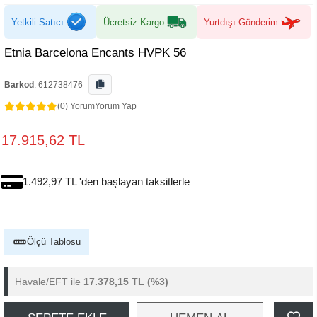
Yetkili Satıcı
Ücretsiz Kargo
Yurtdışı Gönderim
Etnia Barcelona Encants HVPK 56
Barkod
:
612738476
(0) Yorum
Yorum Yap
17.915,62 TL
1.492,97 TL 'den başlayan taksitlerle
Ölçü Tablosu
Havale/EFT ile
17.378,15 TL
(%3)