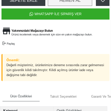
SEPETE EKLE
HEMEN AL
WHATSAPP İLE SİPARİŞ VER
Yakınınızdaki Mağazayı Bulun
Ürünü incelemek veya denemek için size en yakın mağazayı bulun.
Paylaş
Önemli:
Değerli müşterimiz, ürünlerimize deneme sırasında zarar gelmemesi
için güvenlik kilidi takılmıştır. Kilidi açılmış ürünler iade veya
değişime tabi değildir.
Ürün Özellikleri
Taksit Seçenekleri
Garanti Ve Te
Kategori
Optik Gözlükleri