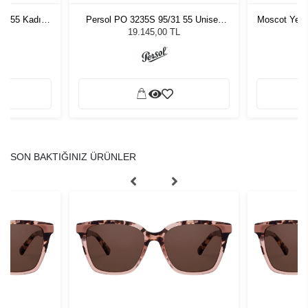
4U 55 Kadın
Persol PO 3235S 95/31 55 Unisex
Moscot Yen
ğü
Güneş Gözlüğü
5
L
19.145,00 TL
SON BAKTIĞINIZ ÜRÜNLER