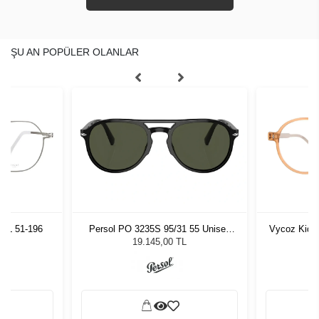
ŞU AN POPÜLER OLANLAR
SIL 51-196
Persol PO 3235S 95/31 55 Unisex
Vycoz Kids
Güneş Gözlüğü
19.145,00 TL