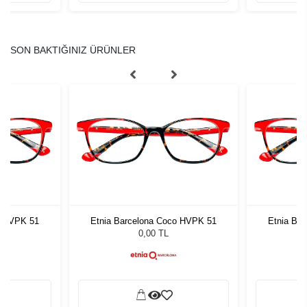
SON BAKTIĞINIZ ÜRÜNLER
o HVPK 51
Etnia Barcelona Coco HVPK 51
Etnia Ba
0,00 TL