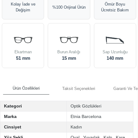
Kolay İade ve
Ömür Boyu
%100 Orijinal Ürün
Değişim
Ücretsiz Bakım
Ekartman
Burun Aralığı
Sap Uzunluğu
51 mm
15 mm
140 mm
Ürün Özellikleri
Taksit Seçenekleri
Garanti Ve Te
Kategori
Optik Gözlükleri
Marka
Etnia Barcelona
Cinsiyet
Kadın
Yüz Şekli
Oval
,
Yuvarlak
,
Kalp
,
Kare