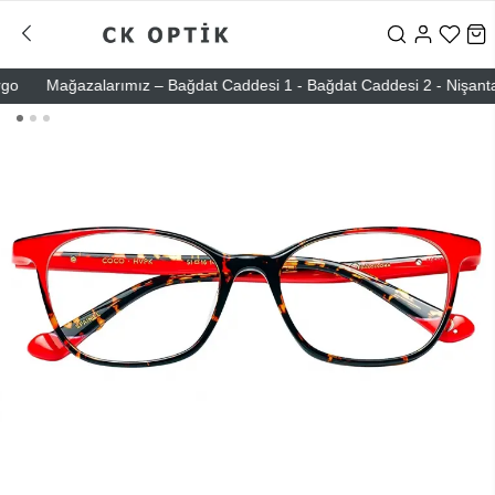
Mağazalarımız – Bağdat Caddesi 1 - Bağdat Caddesi 2 - Nişantaşı – 