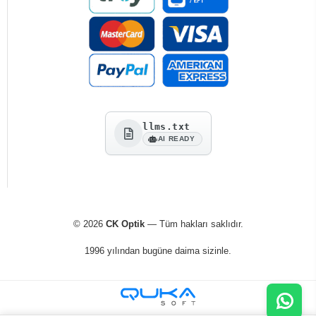
llms.txt
AI READY
© 2026
CK Optik
— Tüm hakları saklıdır.
1996 yılından bugüne daima sizinle.