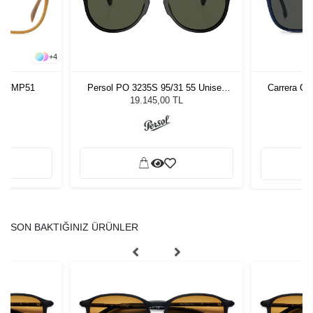
+
4
12 FMP51
Persol PO 3235S 95/31 55 Unisex
Carrera C
Güneş Gözlüğü
G
19.145,00 TL
SON BAKTIĞINIZ ÜRÜNLER