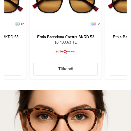
+
2
+
2
us BKRD 53
Etnia Barcelona Cactus BKRD 53
Etnia Bar
L
18.430,63 TL
Tükendi