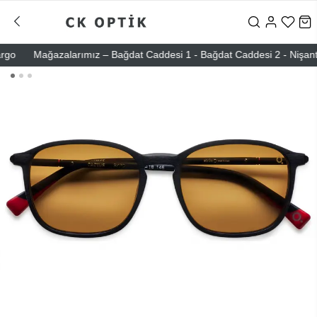
o
Mağazalarımız – Bağdat Caddesi 1 - Bağdat Caddesi 2 - Nişantaşı –