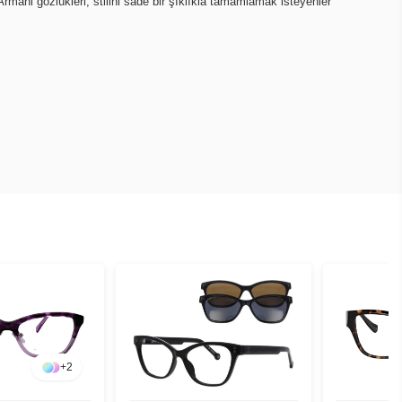
mani gözlükleri, stilini sade bir şıklıkla tamamlamak isteyenler
+
2