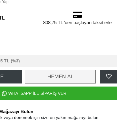
m Yap
TL
808,75 TL 'den başlayan taksitlerle
85 TL
(%3)
LE
HEMEN AL
WHATSAPP İLE SİPARİŞ VER
 Mağazayı Bulun
k veya denemek için size en yakın mağazayı bulun.