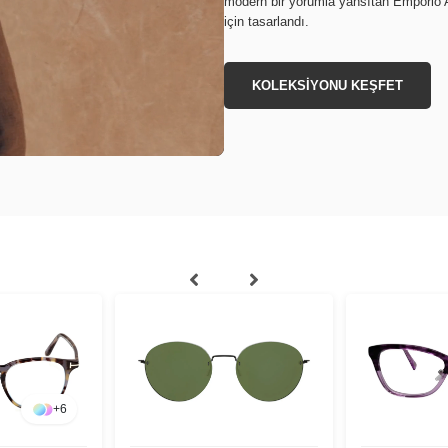
modern bir yorumla yansıtan Emporio Ar
için tasarlandı.
KOLEKSİYONU KEŞFET
+
6