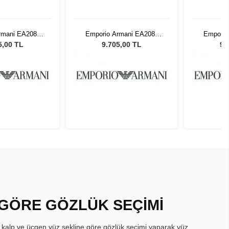
rmani EA2087
Emporio Armani EA2087
Emporio
 G Erkek Güneş
3014/87 56 G Erkek Güneş
3014/87 
5,00 TL
9.705,00 TL
9.
zlüğü
Gözlüğü
 GÖRE GÖZLÜK SEÇİMİ
, kalp ve üçgen yüz şekline göre gözlük seçimi yaparak yüz