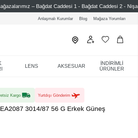
Caddesi 1 - Bağdat Caddesi 2 - Nişantaşı – Etiler – Ataşeh
Anlaşmalı Kurumlar
Blog
Mağaza Yorumları
K
İNDİRİMLİ
LENS
AKSESUAR
I
ÜRÜNLER
etsiz Kargo
Yurtdışı Gönderim
 EA2087 3014/87 56 G Erkek Güneş