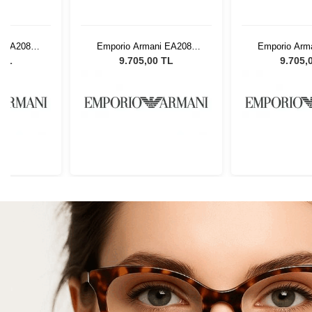
i EA2087
Emporio Armani EA2087
Emporio Arm
kek Güneş
3014/87 56 G Erkek Güneş
3014/87 56 G 
 TL
9.705,00 TL
9.705,
ü
Gözlüğü
Gözl