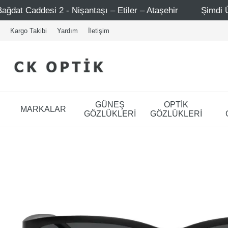
ntaşı – Etiler – Ataşehir
Şimdi Üye ol ! 5000 TL üzeri 
Kargo Takibi
Yardım
İletişim
GÜNEŞ
OPTİK
MARKALAR
GÖZLÜKLERİ
GÖZLÜKLERİ