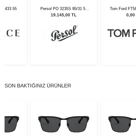
0 1433 55
Persol PO 3235S 95/31 55
Tom Ford FT58
Unisex Güneş Gözlüğü
L
19.145,00 TL
0,00
SON BAKTIĞINIZ ÜRÜNLER