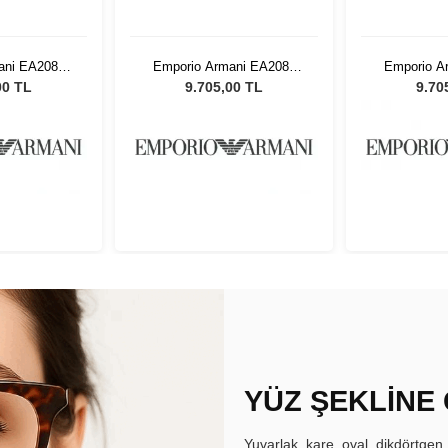
ani EA2087
Emporio Armani EA2087
Emporio A
Erkek Güneş
3014/87 56 G Erkek Güneş
3014/87 56
00 TL
9.705,00 TL
9.70
üğü
Gözlüğü
Gö
YÜZ ŞEKLİNE
Yuvarlak, kare, oval, dikdörtgen