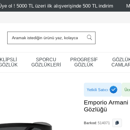
ilk alışverişinde 500 TL indirim
Mağazalarımız – Bağdat 
KLİPSLİ
SPORCU
PROGRESİF
GÖZLÜ
GÖZLÜK
GÖZLÜKLERİ
GÖZLÜK
CAMLAR
Yetkili Satıcı
Ücr
Emporio Armani
Gözlüğü
Barkod
:
514071