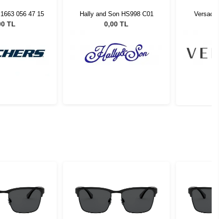
1663 056 47 15
Hally and Son HS998 C01
Versace
00 TL
0,00 TL