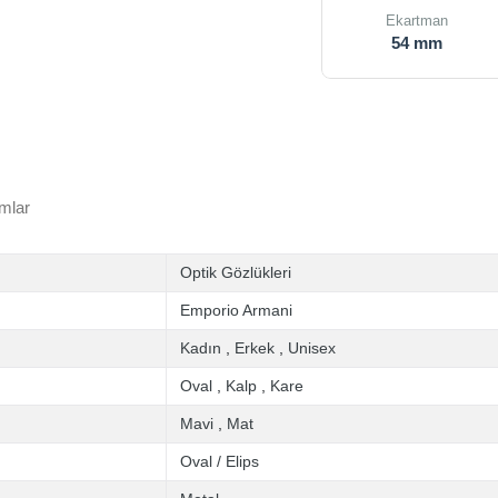
Ekartman
54 mm
mlar
Optik Gözlükleri
Emporio Armani
Kadın
,
Erkek
,
Unisex
Oval
,
Kalp
,
Kare
Mavi
,
Mat
Oval / Elips