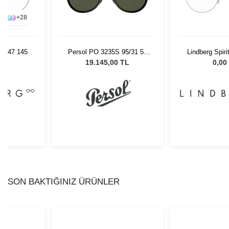
+
28
13 47 145
Persol PO 3235S 95/31 55
Lindberg Spiri
Unisex Güneş Gözlüğü
13
L
19.145,00 TL
0,00
SON BAKTIĞINIZ ÜRÜNLER