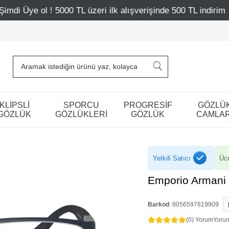
üzeri ilk alışverişinde 500 TL indirim
Mağazalarımız – 
KLİPSLİ
SPORCU
PROGRESİF
GÖZLÜ
GÖZLÜK
GÖZLÜKLERİ
GÖZLÜK
CAMLAR
Yetkili Satıcı
Ücr
Emporio Armani
Barkod
:
8056597819909
(0) Yorum
Yoru