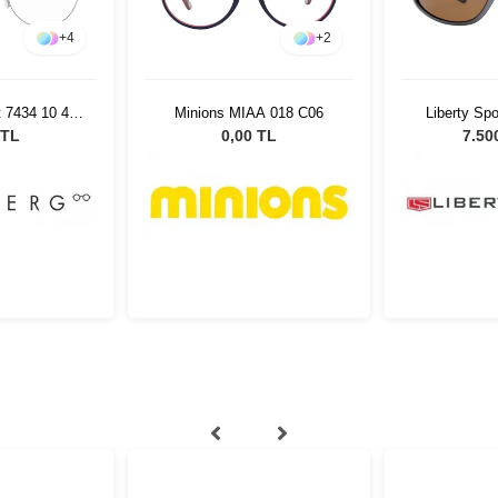
+
4
+
2
t 7434 10 47
Minions MIAA 018 C06
Liberty Spo
5
130
 TL
0,00 TL
7.50