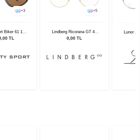
+
3
+
5
rt Biker 61 17
Lindberg Ricorana GT 42
Lunor A5
 CS #5
145
0,00 TL
0,00 TL