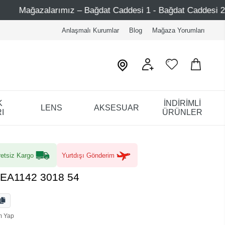
Bağdat Caddesi 1 - Bağdat Caddesi 2 - Nişantaşı – Etiler – 
Anlaşmalı Kurumlar
Blog
Mağaza Yorumları
K
İNDİRİMLİ
LENS
AKSESUAR
I
ÜRÜNLER
etsiz Kargo
Yurtdışı Gönderim
 EA1142 3018 54
m Yap