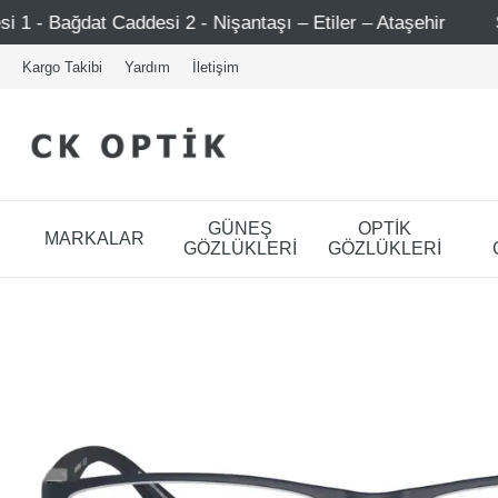
- Nişantaşı – Etiler – Ataşehir
Şimdi Üye ol ! 5000 TL 
Kargo Takibi
Yardım
İletişim
GÜNEŞ
OPTİK
MARKALAR
GÖZLÜKLERİ
GÖZLÜKLERİ