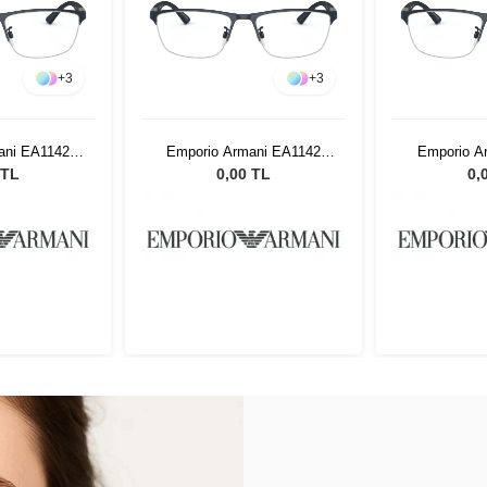
+
3
+
3
ani EA1142
Emporio Armani EA1142
Emporio A
 54
3018 54
30
 TL
0,00 TL
0,