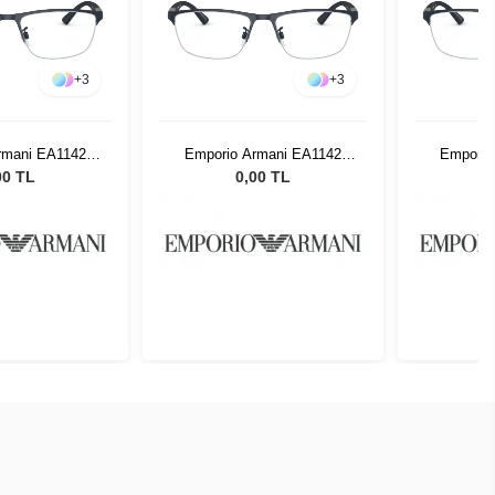
+
3
+
3
rmani EA1142
Emporio Armani EA1142
Emporio
18 54
3018 54
00 TL
0,00 TL