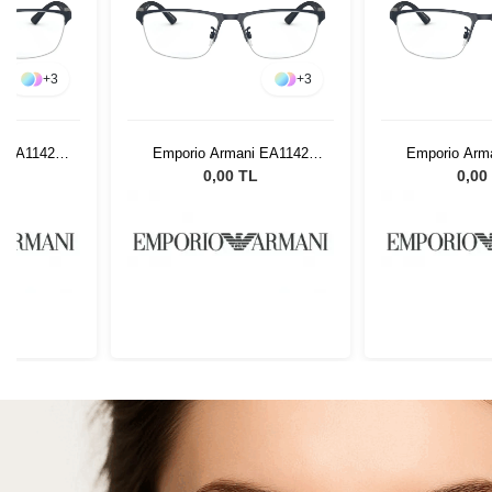
+
3
+
3
i EA1142
Emporio Armani EA1142
Emporio Arm
4
3018 54
3018
L
0,00 TL
0,00