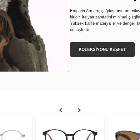
Emporio Armani, çağdaş tasarım anlayış
biridir. İtalyan zarafetini minimal çizgi
Yüksek kalite materyaller ve dengeli t
dönüştürür.
KOLEKSİYONU KEŞFET