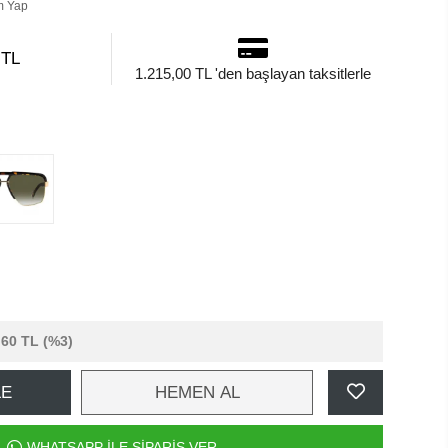
m Yap
 TL
1.215,00 TL 'den başlayan taksitlerle
,60 TL
(%3)
LE
HEMEN AL
WHATSAPP İLE SİPARİŞ VER