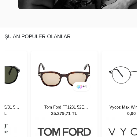
ŞU AN POPÜLER OLANLAR
+
4
 95/31 55
Tom Ford FT1231 52E
Vycoz Max Wir
Gözlüğü
Unisex Güneş Gözlüğü
45
0 TL
25.279,71 TL
0,00