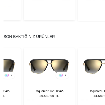
SON BAKTIĞINIZ ÜRÜNLER
+
2
+
2
 0084/S
Dsquared2 D2 0084/S
Dsquared2 
ın Güneş
2M2FQ - 61 Kadın Güneş
2M2FQ - 61 K
0 TL
14.580,00 TL
14.580
ü
Gözlüğü
Gözl