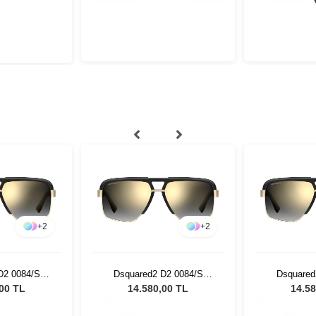
+
2
+
2
D2 0084/S
Dsquared2 D2 0084/S
Dsquared
adın Güneş
2M2FQ - 61 Kadın Güneş
2M2FQ - 6
,00 TL
14.580,00 TL
14.58
üğü
Gözlüğü
Gö