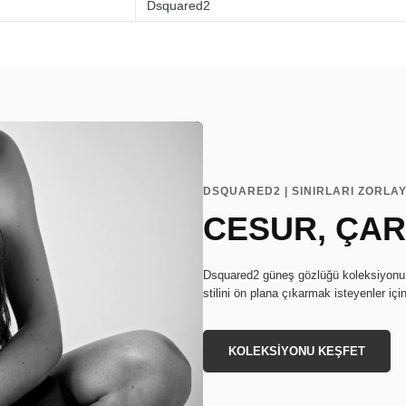
Dsquared2
DSQUARED2 | SINIRLARI ZORLAY
CESUR, ÇARP
Dsquared2 güneş gözlüğü koleksiyonu, i
stilini ön plana çıkarmak isteyenler iç
KOLEKSİYONU KEŞFET