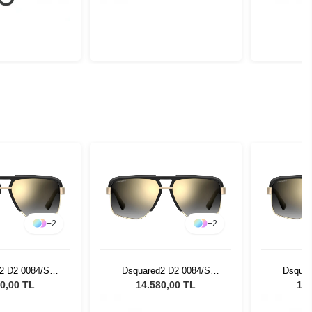
+
2
+
2
2 D2 0084/S
Dsquared2 D2 0084/S
Dsquar
1 Kadın Güneş
2M2FQ - 61 Kadın Güneş
2M2FQ -
0,00 TL
14.580,00 TL
14.
zlüğü
Gözlüğü