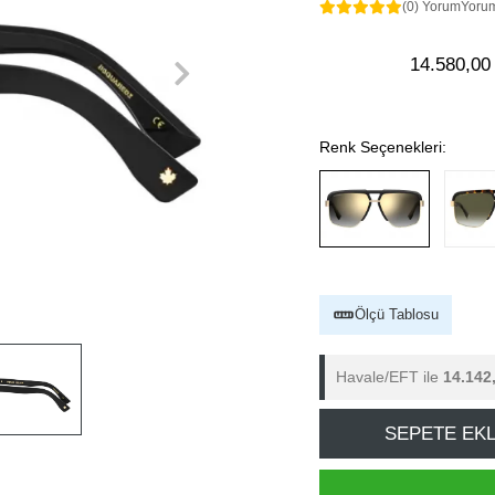
(0) Yorum
Yoru
14.580,00
Renk Seçenekleri:
Ölçü Tablosu
Havale/EFT ile
14.142
SEPETE EK