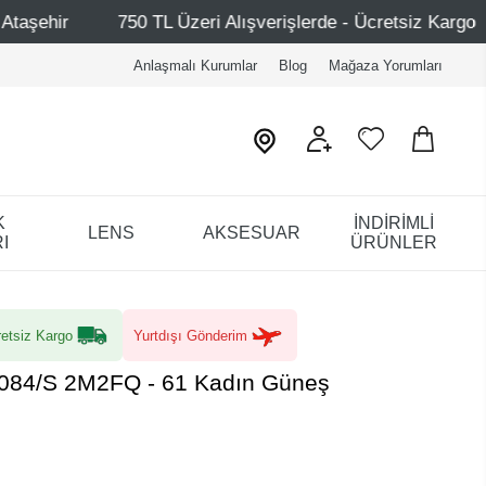
 TL Üzeri Alışverişlerde - Ücretsiz Kargo
Mağazalarımız
Anlaşmalı Kurumlar
Blog
Mağaza Yorumları
K
İNDİRİMLİ
LENS
AKSESUAR
I
ÜRÜNLER
etsiz Kargo
Yurtdışı Gönderim
084/S 2M2FQ - 61 Kadın Güneş