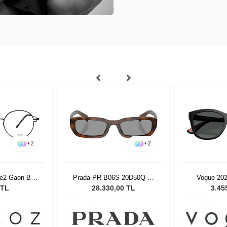
+
2
+
2
e2 Gaon BLK
Prada PR B06S 20D50Q 53
Vogue 20
Kadın Güneş Gözlüğü
Çocuk Gü
 TL
28.330,00 TL
3.45