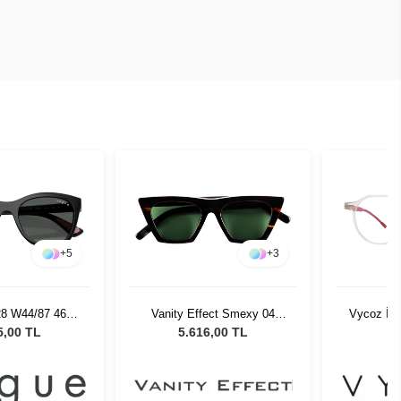
+
5
+
3
28 W44/87 46
Vanity Effect Smexy 04
Vycoz İnc
neş Gözlüğü
Kadın Güneş Gözlüğü
CRT-R
5,00 TL
5.616,00 TL