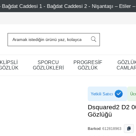
- Bağdat Caddesi 2 - Nişantaşı – Etiler – Ataşehir
750
KLİPSLİ
SPORCU
PROGRESİF
GÖZLÜ
GÖZLÜK
GÖZLÜKLERİ
GÖZLÜK
CAMLAR
Yetkili Satıcı
Ücr
Dsquared2 D2 0
Gözlüğü
Barkod
:
612818963