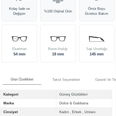
Kolay İade ve
Ömür Boyu
%100 Orijinal Ürün
Değişim
Ücretsiz Bakım
Ekartman
Burun Aralığı
Sap Uzunluğu
54 mm
19 mm
145 mm
Ürün Özellikleri
Taksit Seçenekleri
Garanti Ve Te
Kategori
Güneş Gözlükleri
Marka
Dolce & Gabbana
Cinsiyet
Kadın
,
Erkek
,
Unisex