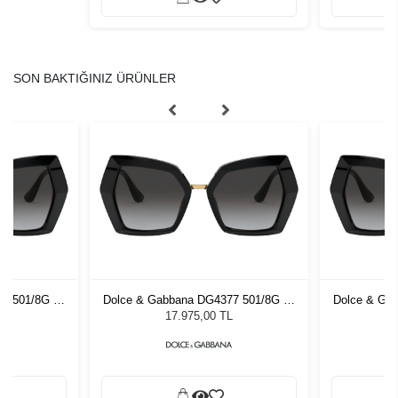
SON BAKTIĞINIZ ÜRÜNLER
7 501/8G 54
Dolce & Gabbana DG4377 501/8G 54
Dolce & Ga
zlüğü
Kadın Güneş Gözlüğü
Kadı
L
17.975,00 TL