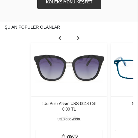
KOLEKSİYONU KEŞFET
ŞU AN POPÜLER OLANLAR
540 50/18
Us Polo Assn. USS 0048 C4
Sla
0,00 TL