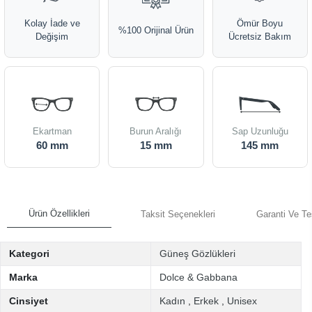
Kolay İade ve
Ömür Boyu
%100 Orijinal Ürün
Değişim
Ücretsiz Bakım
Ekartman
Burun Aralığı
Sap Uzunluğu
60 mm
15 mm
145 mm
Ürün Özellikleri
Taksit Seçenekleri
Garanti Ve Te
Kategori
Güneş Gözlükleri
Marka
Dolce & Gabbana
Cinsiyet
Kadın
,
Erkek
,
Unisex