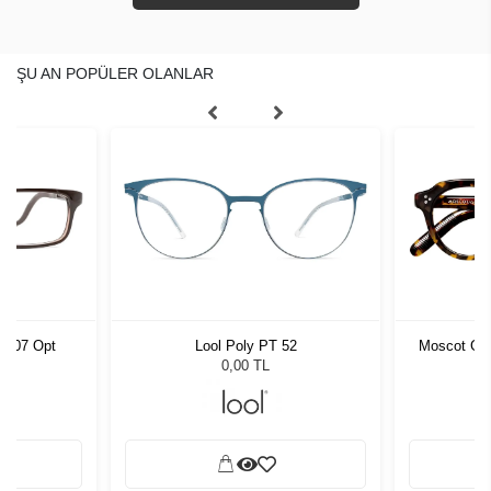
ŞU AN POPÜLER OLANLAR
 C007 Opt
Lool Poly PT 52
Moscot Gav
0,00 TL