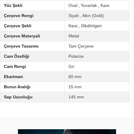
Yüz Şekli
Oval
,
Yuvarlak
,
Kare
Çerçeve Rengi
Siyah
,
Altın (Gold)
Çerçeve Şekli
Kare
,
Dikdörtgen
Çerçeve Materyali
Metal
Çerçeve Tasarımı
Tam Çerçeve
Cam Özelliği
Polarize
Cam Rengi
Gri
Ekartman
60 mm
Burun Aralığı
15 mm
Sap Uzunluğu
145 mm