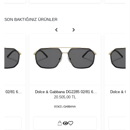
SON BAKTIĞINIZ ÜRÜNLER
85 02/81 60
Dolce & Gabbana DG2285 02/81 60
Dolce & Ga
zlüğü
Unisex Güneş Gözlüğü
Unis
L
20.505,00 TL