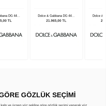
bbana DG 4497
Dolce & Gabbana DG 4497
Dolce & 
 Kadın Güneş
34493B 52 Kadın Güneş
34493B 
5,00 TL
21.965,00 TL
21.
zlüğü
Gözlüğü
 GÖRE GÖZLÜK SEÇİMİ
, kalp ve üçgen yüz şekline göre gözlük seçimi yaparak yüz