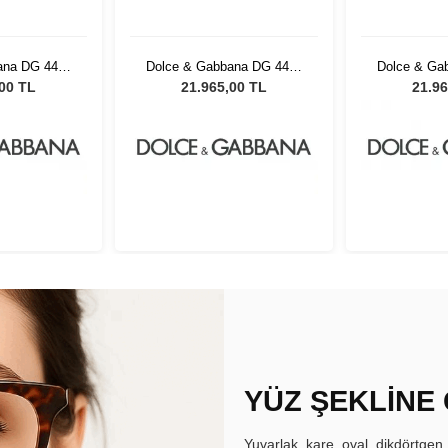
ana DG 4497
Dolce & Gabbana DG 4497
Dolce & Ga
adın Güneş
34493B 52 Kadın Güneş
34493B 52
,00 TL
21.965,00 TL
21.96
üğü
Gözlüğü
Gö
YÜZ ŞEKLİNE
Yuvarlak, kare, oval, dikdörtgen