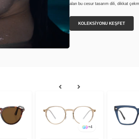
alan bu cesur tasarım dili, dikkat çek
KOLEKSİYONU KEŞFET
+
4