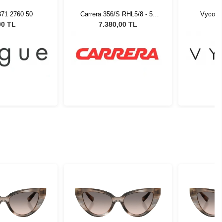
371 2760 50
Carrera 356/S RHL5/8 - 56
Vycoz 
Erkek Güneş Gözlüğü
00 TL
7.380,00 TL