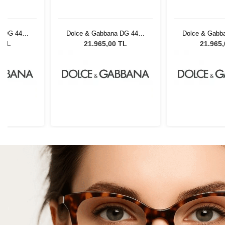
a DG 4497
Dolce & Gabbana DG 4497
Dolce & Gabb
ın Güneş
34493B 52 Kadın Güneş
34493B 52 K
0 TL
21.965,00 TL
21.965
ü
Gözlüğü
Gözl