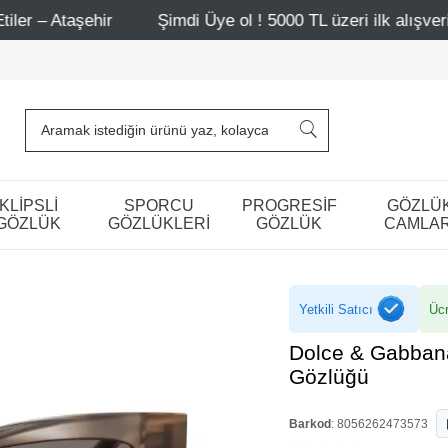
Şimdi Üye ol ! 5000 TL üzeri ilk alışverişinde 500 TL indir
KLİPSLİ
SPORCU
PROGRESİF
GÖZLÜ
GÖZLÜK
GÖZLÜKLERİ
GÖZLÜK
CAMLAR
Yetkili Satıcı
Ücr
Dolce & Gabban
Gözlüğü
Barkod
:
8056262473573