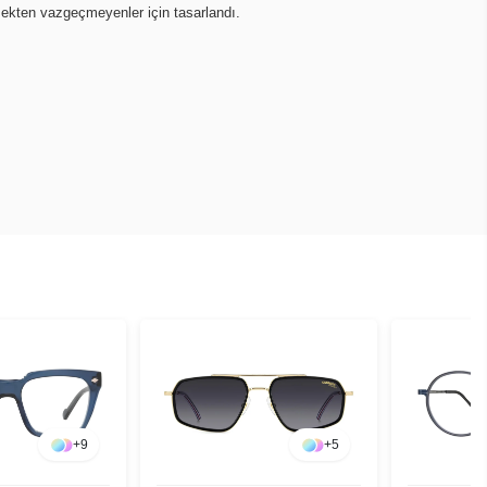
mekten vazgeçmeyenler için tasarlandı.
+
9
+
5