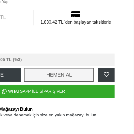
m Yap
 TL
1.830,42 TL 'den başlayan taksitlerle
,05 TL
(%3)
LE
HEMEN AL
WHATSAPP İLE SİPARİŞ VER
 Mağazayı Bulun
k veya denemek için size en yakın mağazayı bulun.