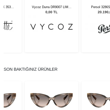
3/PX 3530
Vycoz Durra DR9007 LIME-
Persol 3286S
27
H İnlay 51-19
Unisex Güne
L
0,00 TL
20.190
SON BAKTIĞINIZ ÜRÜNLER