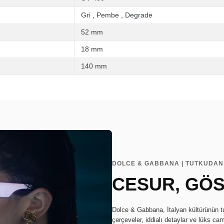
Gri
,
Pembe
,
Degrade
52 mm
18 mm
140 mm
DOLCE & GABBANA | TUTKUDAN
CESUR, GÖS
Dolce & Gabbana, İtalyan kültürünün tu
çerçeveler, iddialı detaylar ve lüks cam