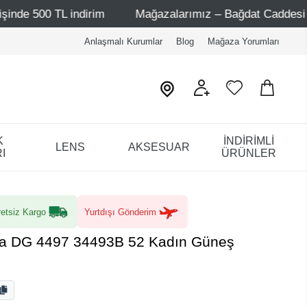
im
Mağazalarımız – Bağdat Caddesi 1 - Bağdat Caddesi 2
Anlaşmalı Kurumlar
Blog
Mağaza Yorumları
K
İNDİRİMLİ
LENS
AKSESUAR
I
ÜRÜNLER
etsiz Kargo
Yurtdışı Gönderim
a DG 4497 34493B 52 Kadın Güneş