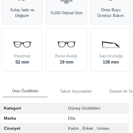
Kolay İade ve
Ömür Boyu
%100 Orijinal Ürün
Değişim
Ücretsiz Bakım
Ekartman
Burun Aralığı
Sap Uzunluğu
52 mm
19 mm
138 mm
Ürün Özellikleri
Taksit Seçenekleri
Garanti Ve Te
Kategori
Güneş Gözlükleri
Marka
Dita
Cinsiyet
Kadın
,
Erkek
,
Unisex