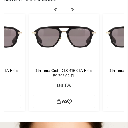
16 01A Erkek
Dita Terra Craft DTS 416 01A Erkek
Dita Terra 
ğü
Güneş Gözlüğü
G
L
59.792,02 TL