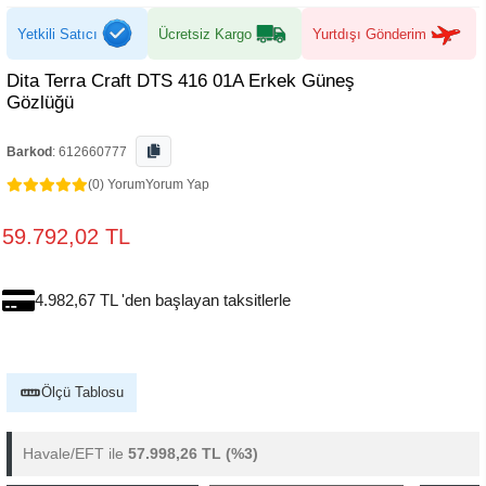
Yetkili Satıcı
Ücretsiz Kargo
Yurtdışı Gönderim
Dita Terra Craft DTS 416 01A Erkek Güneş
Gözlüğü
Barkod
:
612660777
(0) Yorum
Yorum Yap
59.792,02 TL
4.982,67 TL 'den başlayan taksitlerle
Ölçü Tablosu
Havale/EFT ile
57.998,26 TL
(%3)