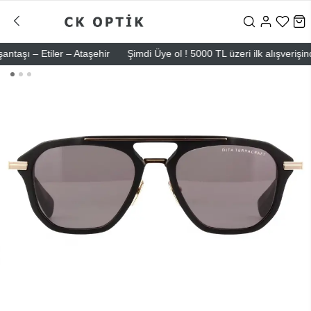
ı – Etiler – Ataşehir
Şimdi Üye ol ! 5000 TL üzeri ilk alışverişinde 