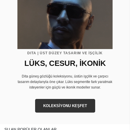
DITA | ÜST DÜZEY TASARIM VE İŞÇİLİK
LÜKS, CESUR, İKONİK
Dita güneş gözlüğü koleksiyonu, üstün işçilik ve çarpıcı
tasarım detaylarıyla öne çıkar. Lüks segmentte fark yaratmak
isteyenler için güçlü ve ikonik modeller sunar.
KOLEKSİYONU KEŞFET
ŞU AN POPÜLER OLANLAR