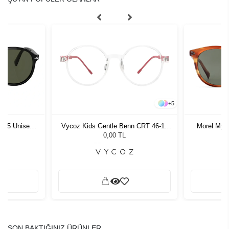
+
5
1 55 Unisex
Vycoz Kids Gentle Benn CRT 46-17
Morel Myl
ğü
135
G
L
0,00 TL
SON BAKTIĞINIZ ÜRÜNLER