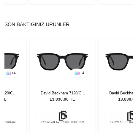
SON BAKTIĞINIZ ÜRÜNLER
+
4
+
4
 7120/CS
David Beckham 7120/CS
David Beckh
 Güneş
80751 Unisex Güneş
80751 Unis
0 TL
13.830,00 TL
13.830
ü
Gözlüğü
Gözl