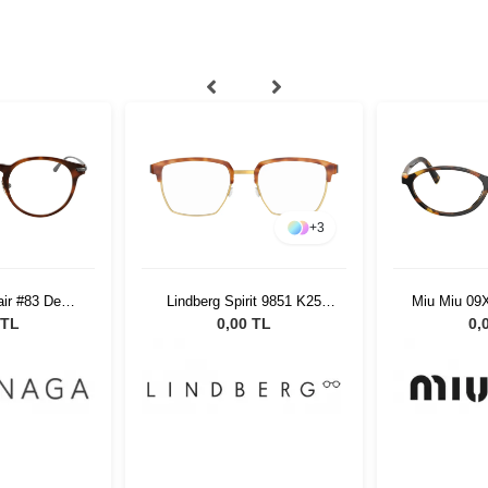
+
3
ir #83 Demi
Lindberg Spirit 9851 K25
Miu Miu 09
48
U16 52 135
 TL
0,00 TL
0,