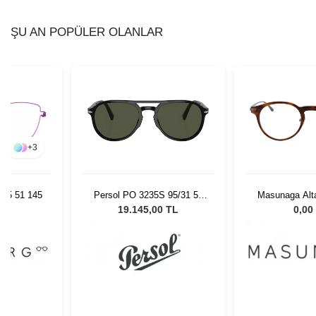
ŞU AN POPÜLER OLANLAR
+
3
 75 51 145
Persol PO 3235S 95/31 55
Masunaga Alta
Unisex Güneş Gözlüğü
III 
L
19.145,00 TL
0,00