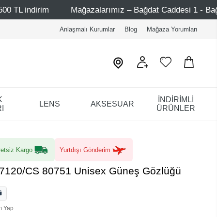
Mağazalarımız – Bağdat Caddesi 1 - Bağdat Caddesi 2 
Anlaşmalı Kurumlar
Blog
Mağaza Yorumları
K
İNDİRİMLİ
LENS
AKSESUAR
I
ÜRÜNLER
etsiz Kargo
Yurtdışı Gönderim
7120/CS 80751 Unisex Güneş Gözlüğü
m Yap