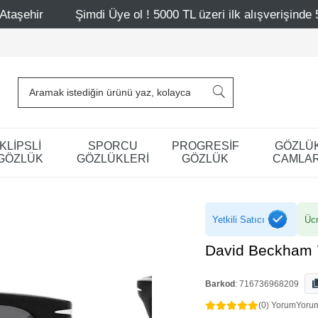
Şimdi Üye ol ! 5000 TL üzeri ilk alışverişinde 500 TL indirim
KLİPSLİ
SPORCU
PROGRESİF
GÖZLÜ
GÖZLÜK
GÖZLÜKLERİ
GÖZLÜK
CAMLAR
Yetkili Satıcı
Ücr
David Beckham 
Barkod
:
716736968209
(0) Yorum
Yoru