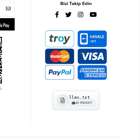
Bizi Takip Edin
llms.txt
AI READY