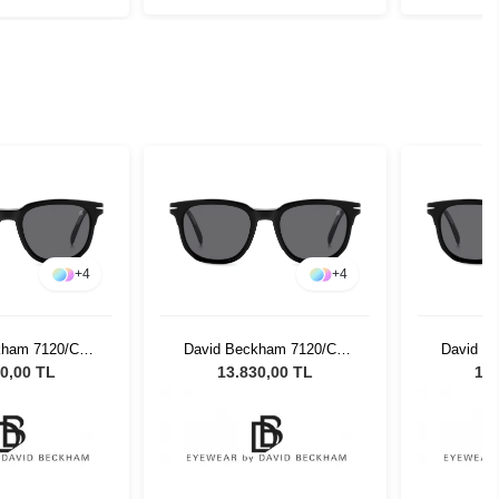
+
4
+
4
kham 7120/CS
David Beckham 7120/CS
David B
nisex Güneş
80751 Unisex Güneş
80751
0,00 TL
13.830,00 TL
13.
zlüğü
Gözlüğü