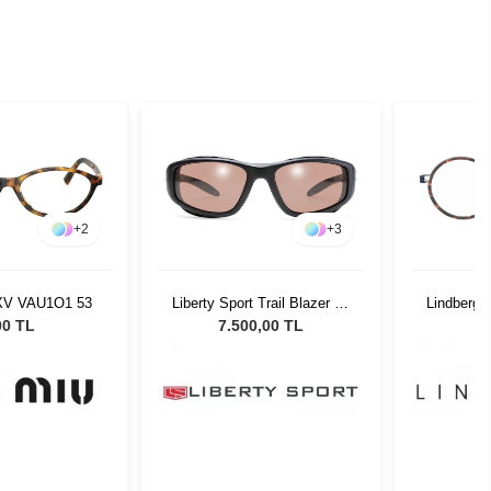
+
2
+
3
XV VAU1O1 53
Liberty Sport Trail Blazer 59
Lindberg 
19 130 #350
00 TL
7.500,00 TL