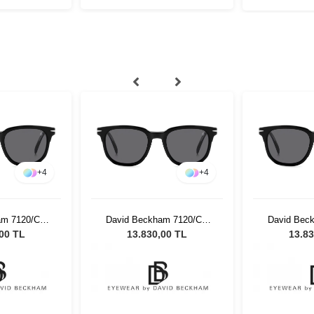
+
4
+
4
am 7120/CS
David Beckham 7120/CS
David Bec
ex Güneş
80751 Unisex Güneş
80751 U
,00 TL
13.830,00 TL
13.83
üğü
Gözlüğü
Gö