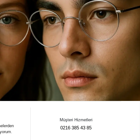
Müşteri Hizmetleri
melerden
0216 385 43 85
iyorum.