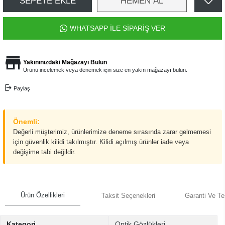
SEPETE EKLE
HEMEN AL
WHATSAPP İLE SİPARİŞ VER
Yakınınızdaki Mağazayı Bulun
Ürünü incelemek veya denemek için size en yakın mağazayı bulun.
Paylaş
Önemli:
Değerli müşterimiz, ürünlerimize deneme sırasında zarar gelmemesi
için güvenlik kilidi takılmıştır. Kilidi açılmış ürünler iade veya
değişime tabi değildir.
Ürün Özellikleri
Taksit Seçenekleri
Garanti Ve Te
Kategori
Optik Gözlükleri