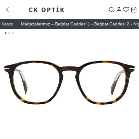
argo
Mağazalarımız – Bağdat Caddesi 1 - Bağdat Caddesi 2 - Nişantaş