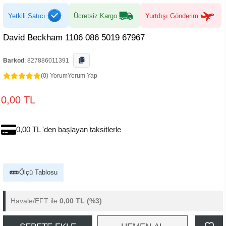
Yetkili Satıcı
Ücretsiz Kargo
Yurtdışı Gönderim
David Beckham 1106 086 5019 67967
Barkod
:
827886011391
(0) Yorum
Yorum Yap
0,00 TL
0,00 TL 'den başlayan taksitlerle
Ölçü Tablosu
Havale/EFT ile
0,00 TL
(%3)