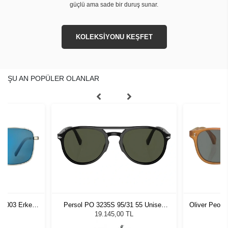
güçlü ama sade bir duruş sunar.
KOLEKSİYONU KEŞFET
ŞU AN POPÜLER OLANLAR
54003 Erkek
Persol PO 3235S 95/31 55 Unisex
Oliver Peop
ğü
Güneş Gözlüğü
Unis
L
19.145,00 TL