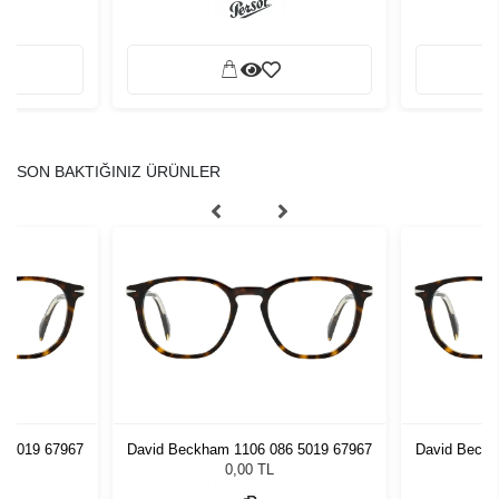
SON BAKTIĞINIZ ÜRÜNLER
6 5019 67967
David Beckham 1106 086 5019 67967
David Beckh
0,00 TL