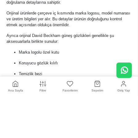
doğrulama detaylarına sahiptir.
Orijinal ürünlerde çerçeve iç kısmında marka logosu, model numarası
ve üretim bilgileri yer alır. Bu detaylar ürünün doğruluğunu kontrol
etmek açısından oldukça önemlidir.
Ayrıca orijinal David Beckham güneş gözlükleri genellikle şu
aksesuarlarla birlikte sunulur:
Marka logolu özel kutu
Koruyucu gözlük kılıfı
Temizlik bezi
Ürün garanti belgeleri
Ana Sayfa
Filtre
Favorilerim
Sepetim
Giriş Yap
Yetkili optik mağazalar ve güvenilir satış noktaları üzerinden alışveriş
yapmak sahte ürün riskini önlemek açısından oldukça önemlidir.
David Beckham Güneş
Gözlüklerinde Popüler Modeller