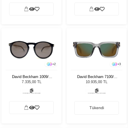
+
2
+
3
David Beckham 1009/S
David Beckham 7100/S
807IR 50 Unisex Güneş
KB7MT 52 Unisex Güneş
7.335,00 TL
10.935,00 TL
Gözlüğü
Gözlüğü
Tükendi