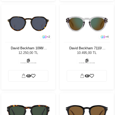
+
2
+
4
David Beckham 1098/S
David Beckham 7110/S
2IK 49KU Unisex Güneş
KB7MT 49 Unisex Güneş
12.250,00 TL
10.495,00 TL
Gözlüğü
Gözlüğü