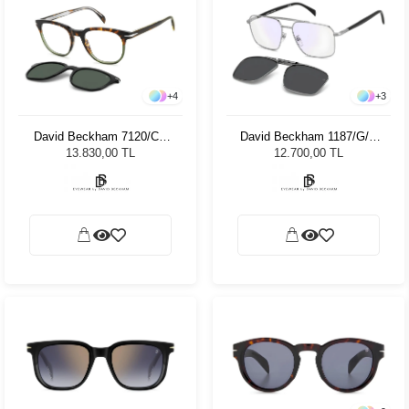
+
4
+
3
David Beckham 7120/CS
David Beckham 1187/G/C
PHW51 Unisex Güneş
KJ1 Unisex Güneş
13.830,00 TL
12.700,00 TL
Gözlüğü
Gözlüğü