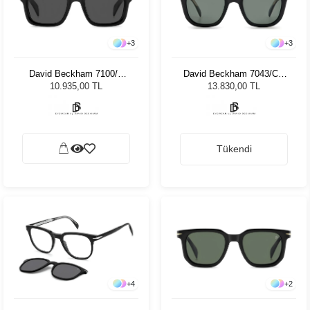
+
3
+
3
David Beckham 7100/S
David Beckham 7043/CS
807IR 52 Unisex Güneş
Erkek Güneş Gözlüğü
10.935,00 TL
13.830,00 TL
Gözlüğü
Tükendi
+
4
+
2