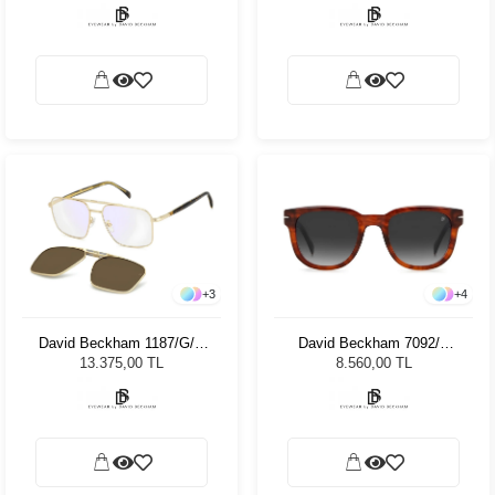
+
3
+
4
David Beckham 1187/G/C
David Beckham 7092/S
8SO 16 85879 - 57 Unisex
EX49O 51 Unisex Güneş
13.375,00 TL
8.560,00 TL
Güneş Gözlüğü
Gözlüğü