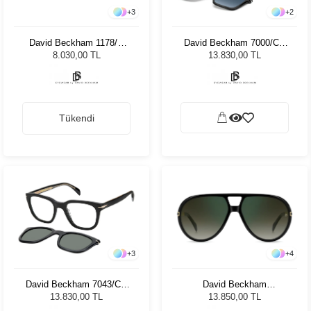
+
3
+
2
David Beckham 1178/S
David Beckham 7000/CS
40G 50QT Unisex Güneş
37N53 Unisex Güneş
8.030,00 TL
13.830,00 TL
Gözlüğü
Gözlüğü
Tükendi
+
3
+
4
David Beckham 7043/CS
David Beckham
807UC Unisex Güneş
99/Voyager 2M2/CS - 61
13.830,00 TL
13.850,00 TL
Gözlüğü
Unisex Güneş Gözlüğü