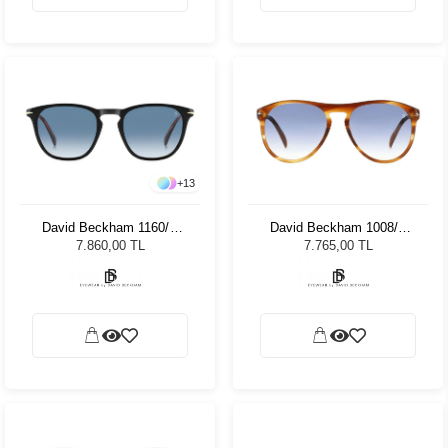
+
13
David Beckham 1160/S
David Beckham 1008/S
05K 5108 Unisex Güneş
EX4 55 Unisex Güneş
7.860,00 TL
7.765,00 TL
Gözlüğü
Gözlüğü