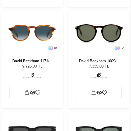
+
8
+
2
David Beckham 1171/S
David Beckham 1009/S
EX4 4908 Unisex Güneş
086QT 50 Unisex Güneş
9.725,00 TL
7.335,00 TL
Gözlüğü
Gözlüğü