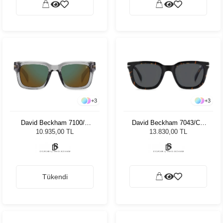
+
3
+
3
David Beckham 7100/S
David Beckham 7043/CS
KB7MT 52 Unisex Güneş
086M9 50 Unisex Güneş
10.935,00 TL
13.830,00 TL
Gözlüğü
Gözlüğü
Tükendi