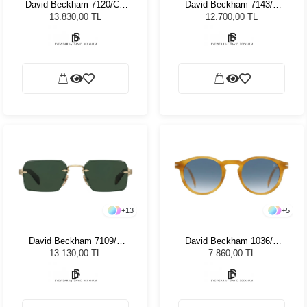
David Beckham 7120/CS
David Beckham 7143/C
80751 Unisex Güneş
WR7 21 8503351 Unisex
13.830,00 TL
12.700,00 TL
Gözlüğü
Güneş Gözlüğü
+
13
+
5
David Beckham 7109/S
David Beckham 1036/S
06J 55MT Unisex Güneş
5C9B 908 Unisex Güneş
13.130,00 TL
7.860,00 TL
Gözlüğü
Gözlüğü