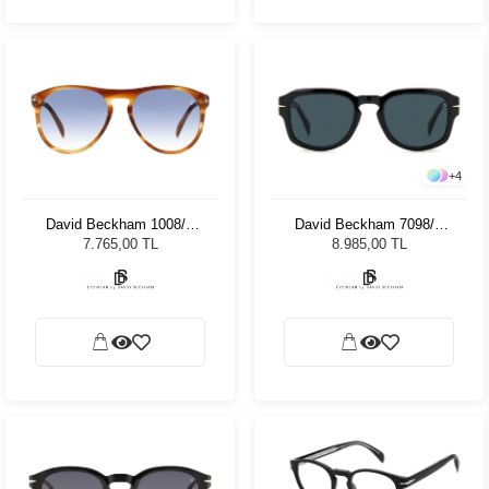
+
4
David Beckham 1008/S
David Beckham 7098/S
EX4 55 Unisex Güneş
807KU 51 Unisex Güneş
7.765,00 TL
8.985,00 TL
Gözlüğü
Gözlüğü