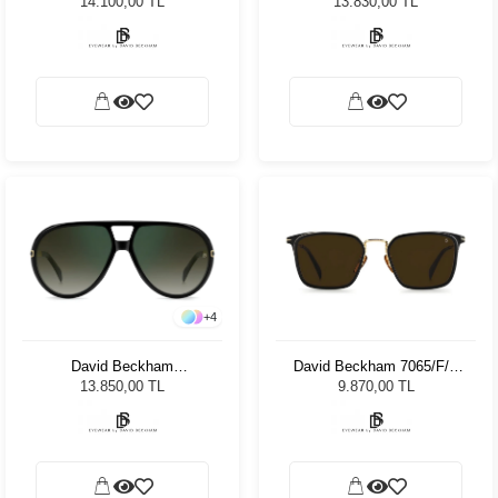
14.100,00 TL
13.830,00 TL
Güneş Gözlüğü
Gözlüğü
+
4
David Beckham
David Beckham 7065/F/S
99/Voyager 2M2/CS - 61
RHL70 56 Unisex Güneş
13.850,00 TL
9.870,00 TL
Unisex Güneş Gözlüğü
Gözlüğü