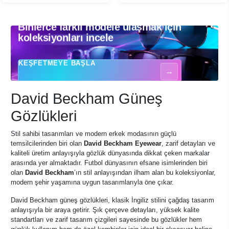
Binlerce farklı modele ulaşmak için
Binlerce farklı modele ulaşmak için koleksiyonları incele - Güneş gözlükle
koleksiyonları incele
KEŞFETMEYE BAŞLA
→
David Beckham Güneş
Gözlükleri
Stil sahibi tasarımları ve modern erkek modasının güçlü
temsilcilerinden biri olan
David Beckham Eyewear
, zarif detayları ve
kaliteli üretim anlayışıyla gözlük dünyasında dikkat çeken markalar
arasında yer almaktadır. Futbol dünyasının efsane isimlerinden biri
olan
David Beckham
’ın stil anlayışından ilham alan bu koleksiyonlar,
modern şehir yaşamına uygun tasarımlarıyla öne çıkar.
David Beckham güneş gözlükleri, klasik İngiliz stilini çağdaş tasarım
anlayışıyla bir araya getirir. Şık çerçeve detayları, yüksek kalite
standartları ve zarif tasarım çizgileri sayesinde bu gözlükler hem