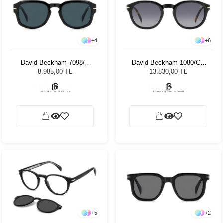
+
4
+
6
David Beckham 7098/S
David Beckham 1080/CS
807KU 51 Unisex Güneş
WR799 49 Unisex Güneş
8.985,00 TL
13.830,00 TL
Gözlüğü
Gözlüğü
+
5
+
2