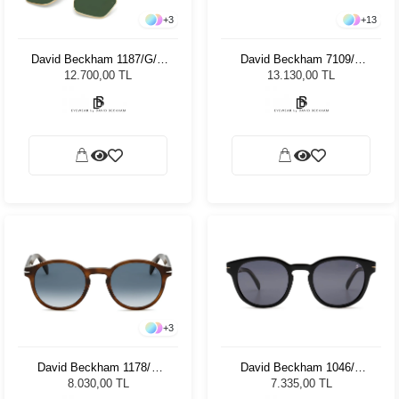
+
3
+
13
David Beckham 1187/G/C
David Beckham 7109/S
J5G Unisex Güneş
9RHL 5508 Unisex Güneş
12.700,00 TL
13.130,00 TL
Gözlüğü
Gözlüğü
+
3
David Beckham 1178/S
David Beckham 1046/S
WR9 5008 Unisex Güneş
807IR 50 Unisex Güneş
8.030,00 TL
7.335,00 TL
Gözlüğü
Gözlüğü