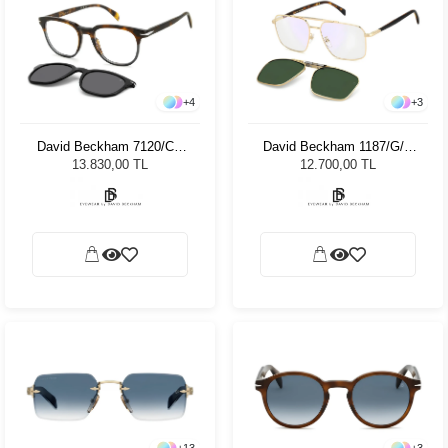
+
4
+
3
David Beckham 7120/CS
David Beckham 1187/G/C
AB851 Unisex Güneş
J5G Unisex Güneş
13.830,00 TL
12.700,00 TL
Gözlüğü
Gözlüğü
+
13
+
3