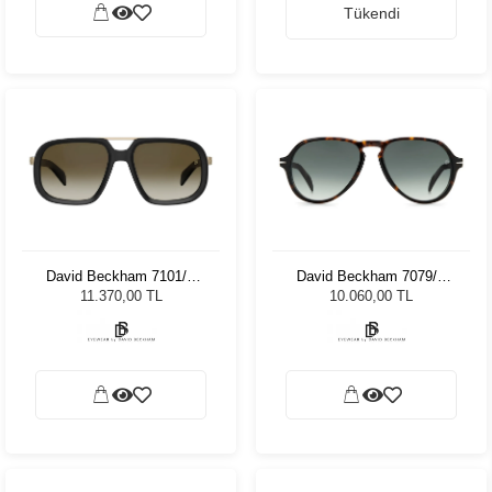
Tükendi
David Beckham 7101/S
David Beckham 7079/S
2M2HA 57 Unisex Güneş
0869K 55 Unisex Güneş
11.370,00 TL
10.060,00 TL
Gözlüğü
Gözlüğü