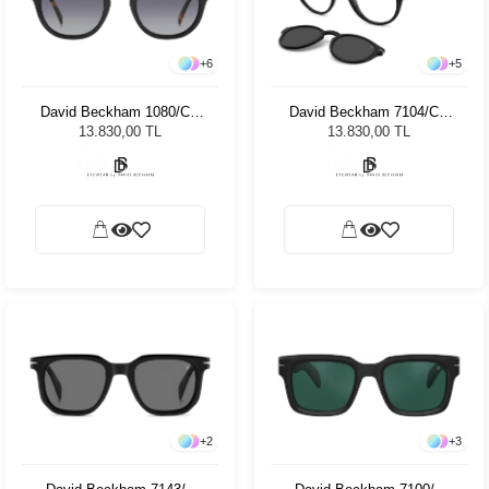
+
6
+
5
David Beckham 1080/CS
David Beckham 7104/CS
WR799 49 Unisex Güneş
80749 Unisex Güneş
13.830,00 TL
13.830,00 TL
Gözlüğü
Gözlüğü
+
2
+
3