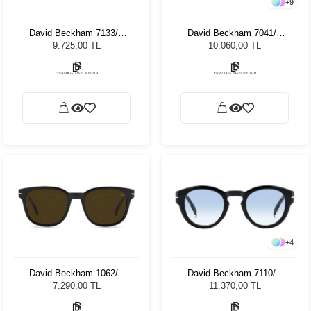
+
9
David Beckham 7133/S
David Beckham 7041/S
807 521V Unisex Güneş
086IR 48 Unisex Güneş
9.725,00 TL
10.060,00 TL
Gözlüğü
Gözlüğü
+
4
David Beckham 1062/S
David Beckham 7110/S
80770 52 Unisex Güneş
807F9 49 Unisex Güneş
7.290,00 TL
11.370,00 TL
Gözlüğü
Gözlüğü