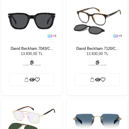
+
3
+
4
David Beckham 7043/CS
David Beckham 7120/CS
086M9 50 Unisex Güneş
AB851 Unisex Güneş
13.830,00 TL
13.830,00 TL
Gözlüğü
Gözlüğü