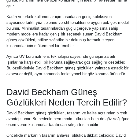
günlük kullanım hem de özel kombinler için ideal bir aksesuar haline
gelir.
Kadın ve erkek kullanıcılar için tasarlanan geniş koleksiyon
sayesinde farklı yüz tiplerine ve stil tercihlerine uygun pek çok model
bulunur. Minimalist tasarımlardan güçlü çerçeve yapısına sahip
modern modellere kadar geniş bir seçenek sunan David Beckham
güneş gözlükleri, stiline sofistike bir dokunuş katmak isteyen
kullanıcılar için mükemmel bir tercihtir.
Ayrıca UV korumalı lens teknolojisi sayesinde güneşin zararlı
ışınlarına karşı etkili bir koruma sağlayarak göz sağlığını destekler.
Bu özellikleriyle David Beckham güneş gözlükleri yalnızca estetik bir
aksesuar değil, aynı zamanda fonksiyonel bir göz koruma ürünüdür.
David Beckham Güneş
Gözlükleri Neden Tercih Edilir?
David Beckham güneş gözlükleri, tasarım ve kalite açısından birçok
avantaj sunar. Bu nedenle hem moda tutkunları hem de göz sağlığına
önem veren kullanıcılar tarafından sıkça tercih edilir.
Öncelikle markanın tasarım anlayışı oldukça dikkat çekicidir. David