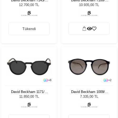
David Beckham 7143/C
David Beckham 7100/S
807 21 8503251 Unisex
WR7 52MT Unisex Güneş
12.700,00 TL
10.935,00 TL
Güneş Gözlüğü
Gözlüğü
Tükendi
+
8
+
2
David Beckham 1171/S
David Beckham 1009/S
PPO 492K Unisex Güneş
807IR 50 Unisex Güneş
11.850,00 TL
7.335,00 TL
Gözlüğü
Gözlüğü