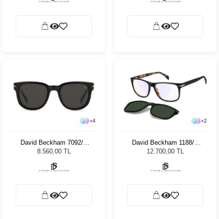
+
4
+
2
David Beckham 7092/S
David Beckham 1188/C
807IR 51 Unisex Güneş
WR7 Unisex Güneş
8.560,00 TL
12.700,00 TL
Gözlüğü
Gözlüğü