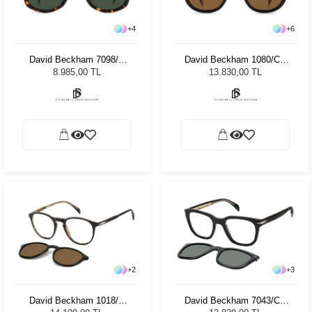
+
4
+
6
David Beckham 7098/S
David Beckham 1080/CS
086QT 51 Unisex Güneş
05K99 49 Unisex Güneş
8.985,00 TL
13.830,00 TL
Gözlüğü
Gözlüğü
+
2
+
3
David Beckham 1018/C
David Beckham 7043/CS
05K 19 8643350 Unisex
807UC Unisex Güneş