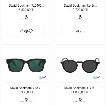
David Beckham 7104/CS
David Beckham 7143/C
80749 Unisex Güneş
807 21 8503251 Unisex
13.830,00 TL
12.700,00 TL
Gözlüğü
Güneş Gözlüğü
Tükendi
+
3
+
8
David Beckham 7100/S
David Beckham 1171/S
WR7 52MT Unisex Güneş
PPO 492K Unisex Güneş
10.935,00 TL
11.850,00 TL
Gözlüğü
Gözlüğü