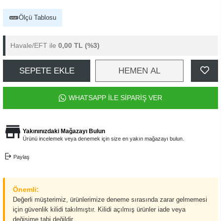
Ölçü Tablosu
Havale/EFT ile
0,00 TL
(%3)
SEPETE EKLE
HEMEN AL
WHATSAPP İLE SİPARİŞ VER
Yakınınızdaki Mağazayı Bulun
Ürünü incelemek veya denemek için size en yakın mağazayı bulun.
Paylaş
Önemli:
Değerli müşterimiz, ürünlerimize deneme sırasında zarar gelmemesi
için güvenlik kilidi takılmıştır. Kilidi açılmış ürünler iade veya
değişime tabi değildir.