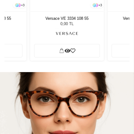
+
3
+
3
108 55
Versace VE 3334 108 55
Versa
0,00 TL