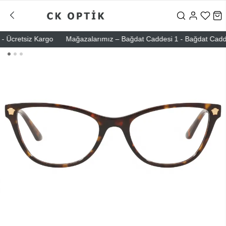
 Ücretsiz Kargo
Mağazalarımız – Bağdat Caddesi 1 - Bağdat Caddesi 2