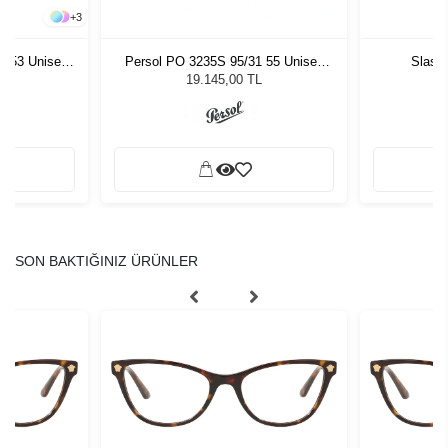
+
3
- 53 Unisex
Persol PO 3235S 95/31 55 Unisex
Slast
ğü
Güneş Gözlüğü
L
19.145,00 TL
SON BAKTIĞINIZ ÜRÜNLER