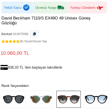
Yetkili Satıcı
Ücretsiz Kargo
Yurtdışı Gönderim
David Beckham 7110/S EX49O 49 Unisex Güneş
Gözlüğü
Barkod
:
612675566
(0) Yorum
Yorum Yap
10.060,00 TL
838,33 TL 'den başlayan taksitlerle
Renk Seçenekleri: