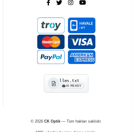
llms.txt
AI READY
© 2026
CK Optik
— Tüm hakları saklıdır.