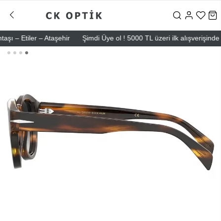
 Etiler – Ataşehir
Şimdi Üye ol ! 5000 TL üzeri ilk alışverişinde 500