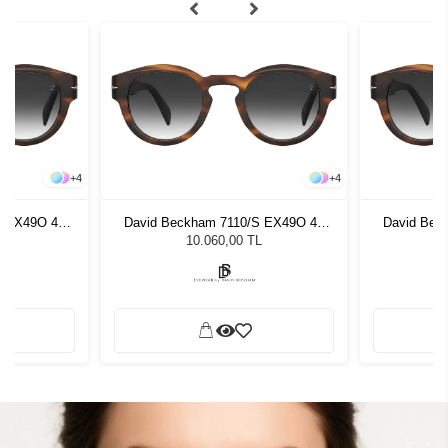
+
4
+
4
S EX49O 49
David Beckham 7110/S EX49O 49
David Bec
zlüğü
Unisex Güneş Gözlüğü
Unis
L
10.060,00 TL