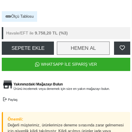
Ölçü Tablosu
Havale/EFT ile
9.758,20 TL
(%3)
SEPETE EKLE
HEMEN AL
WHATSAPP İLE SİPARİŞ VER
Yakınınızdaki Mağazayı Bulun
Ürünü incelemek veya denemek için size en yakın mağazayı bulun.
Paylaş
Önemli:
Değerli müşterimiz, ürünlerimize deneme sırasında zarar gelmemesi
için güvenlik kilidi takılmıştır. Kilidi açılmış ürünler iade veya