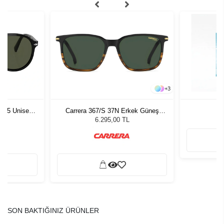
+
3
1 55 Unisex
Carrera 367/S 37N Erkek Güneş
Pu
ğü
Gözlüğü
L
6.295,00 TL
SON BAKTIĞINIZ ÜRÜNLER