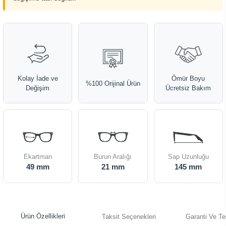
Kolay İade ve
Ömür Boyu
%100 Orijinal Ürün
Değişim
Ücretsiz Bakım
Ekartman
Burun Aralığı
Sap Uzunluğu
49 mm
21 mm
145 mm
Ürün Özellikleri
Taksit Seçenekleri
Garanti Ve Te