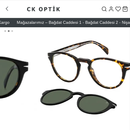
go
Mağazalarımız – Bağdat Caddesi 1 - Bağdat Caddesi 2 - Nişantaşı 