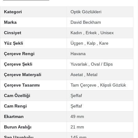
Kategori
Optik Gözlükleri
Marka
David Beckham
Cinsiyet
Kadın
,
Erkek
,
Unisex
Yüz Şekli
Üçgen
,
Kalp
,
Kare
Çerçeve Rengi
Havana
Çerçeve Şekli
Yuvarlak
,
Oval / Elips
Çerçeve Materyali
Asetat
,
Metal
Çerçeve Tasarımı
Tam Çerçeve
,
Klipsli Gözlük
Cam Özelliği
Şeffaf
Cam Rengi
Şeffaf
Ekartman
49 mm
Burun Aralığı
21 mm
Sap Uzunluğu
145 mm