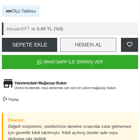
Ölçü Tablosu
Havale/EFT ile
0,00 TL
(%3)
SEPETE EKLE
HEMEN AL
WHATSAPP İLE SİPARİŞ VER
Yakınınızdaki Mağazayı Bulun
Ürünü incelemek veya denemek için size en yakın mağazayı bulun.
Paylaş
Önemli:
Değerli müşterimiz, ürünlerimize deneme sırasında zarar gelmemesi
için güvenlik kilidi takılmıştır. Kilidi açılmış ürünler iade veya
değişime tabi değildir.