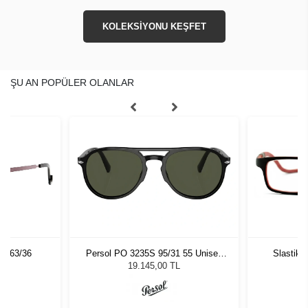
KOLEKSİYONU KEŞFET
ŞU AN POPÜLER OLANLAR
 C63/36
Persol PO 3235S 95/31 55 Unisex
Slastik 
Güneş Gözlüğü
19.145,00 TL