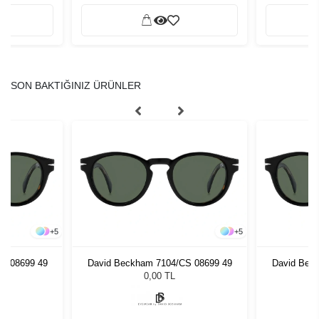
SON BAKTIĞINIZ ÜRÜNLER
+
5
+
5
S 08699 49
David Beckham 7104/CS 08699 49
David Bec
0,00 TL