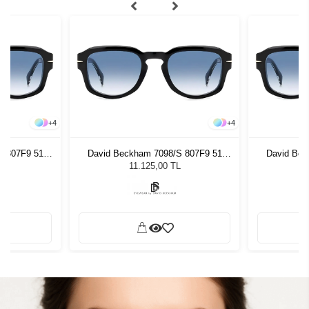
+
4
+
4
S 807F9 51
David Beckham 7098/S 807F9 51
David Bec
zlüğü
Unisex Güneş Gözlüğü
Unis
L
11.125,00 TL