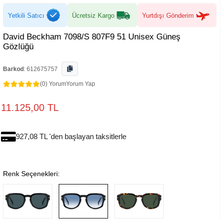
Yetkili Satıcı
Ücretsiz Kargo
Yurtdışı Gönderim
David Beckham 7098/S 807F9 51 Unisex Güneş
Gözlüğü
Barkod
:
612675757
(0) Yorum
Yorum Yap
11.125,00 TL
927,08 TL 'den başlayan taksitlerle
Renk Seçenekleri: