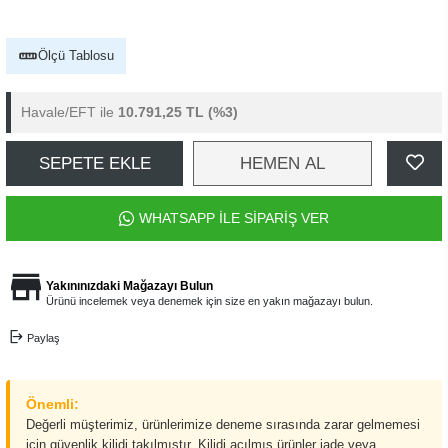
Ölçü Tablosu
Havale/EFT ile
10.791,25 TL
(%3)
SEPETE EKLE
HEMEN AL
WHATSAPP İLE SİPARİŞ VER
Yakınınızdaki Mağazayı Bulun
Ürünü incelemek veya denemek için size en yakın mağazayı bulun.
Paylaş
Önemli:
Değerli müşterimiz, ürünlerimize deneme sırasında zarar gelmemesi
için güvenlik kilidi takılmıştır. Kilidi açılmış ürünler iade veya