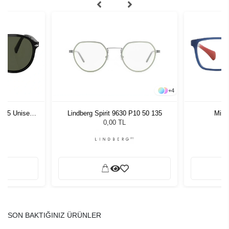
+
4
1 55 Unisex
Mira
Lindberg Spirit 9630 P10 50 135
ğü
L
0,00 TL
SON BAKTIĞINIZ ÜRÜNLER