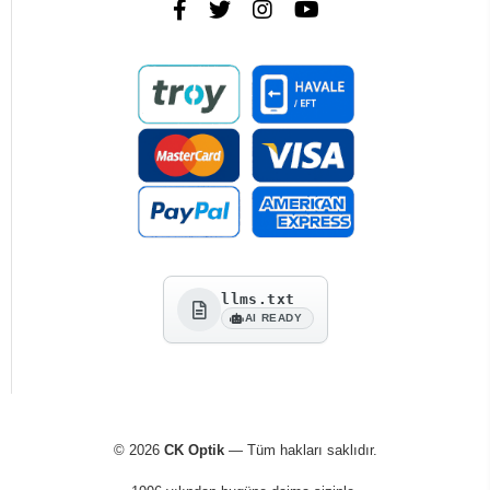
llms.txt
AI READY
© 2026
CK Optik
— Tüm hakları saklıdır.