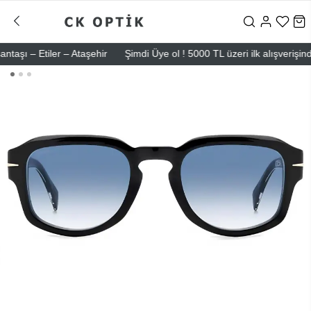
ı – Etiler – Ataşehir
Şimdi Üye ol ! 5000 TL üzeri ilk alışverişinde 5