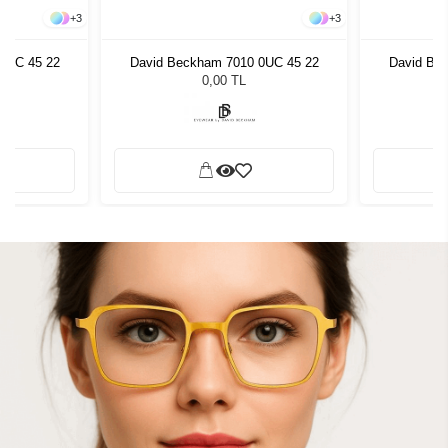
+
3
+
3
0UC 45 22
David Beckham 7010 0UC 45 22
David Be
0,00 TL