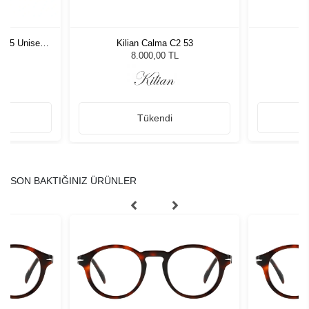
1 55 Unisex
Kilian Calma C2 53
D
ğü
L
8.000,00 TL
Tükendi
SON BAKTIĞINIZ ÜRÜNLER