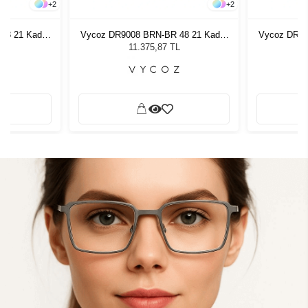
+
2
+
2
48 21 Kadın
Vycoz DR9008 BRN-BR 48 21 Kadın
Vycoz DR90
ğü
Güneş Gözlüğü
G
L
11.375,87 TL