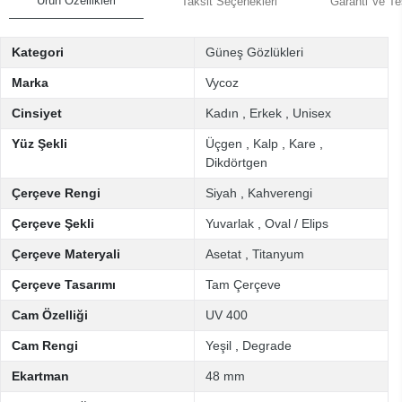
Ürün Özellikleri
Taksit Seçenekleri
Garanti Ve Te
Kategori
Güneş Gözlükleri
Marka
Vycoz
Cinsiyet
Kadın
,
Erkek
,
Unisex
Yüz Şekli
Üçgen
,
Kalp
,
Kare
,
Dikdörtgen
Çerçeve Rengi
Siyah
,
Kahverengi
Çerçeve Şekli
Yuvarlak
,
Oval / Elips
Çerçeve Materyali
Asetat
,
Titanyum
Çerçeve Tasarımı
Tam Çerçeve
Cam Özelliği
UV 400
Cam Rengi
Yeşil
,
Degrade
Ekartman
48 mm