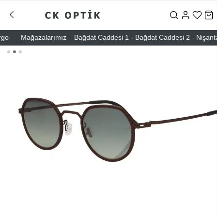
Mağazalarımız – Bağdat Caddesi 1 - Bağdat Caddesi 2 - Nişantaşı – 