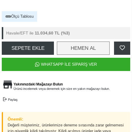
Ölçü Tablosu
Havale/EFT ile
11.034,60 TL
(%3)
SEPETE EKLE
HEMEN AL
WHATSAPP İLE SİPARİŞ VER
Yakınınızdaki Mağazayı Bulun
Ürünü incelemek veya denemek için size en yakın mağazayı bulun.
Paylaş
Önemli:
Değerli müşterimiz, ürünlerimize deneme sırasında zarar gelmemesi
için güvenlik kilidi takılmıştır. Kilidi açılmış ürünler iade veya