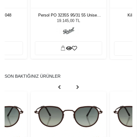
UE 048
Persol PO 3235S 95/31 55 Unisex
Kili
Güneş Gözlüğü
L
19.145,00 TL
SON BAKTIĞINIZ ÜRÜNLER