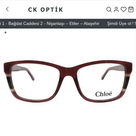
ağdat Caddesi 2 - Nişantaşı – Etiler – Ataşehir
Şimdi Üye ol ! 5000 