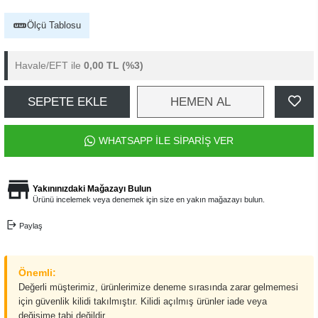
Ölçü Tablosu
Havale/EFT ile
0,00 TL
(%3)
SEPETE EKLE
HEMEN AL
WHATSAPP İLE SİPARİŞ VER
Yakınınızdaki Mağazayı Bulun
Ürünü incelemek veya denemek için size en yakın mağazayı bulun.
Paylaş
Önemli:
Değerli müşterimiz, ürünlerimize deneme sırasında zarar gelmemesi
için güvenlik kilidi takılmıştır. Kilidi açılmış ürünler iade veya
değişime tabi değildir.