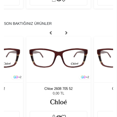
SON BAKTIĞINIZ ÜRÜNLER
+
2
+
2
 52
Chloe 2608 705 52
Ch
0,00 TL