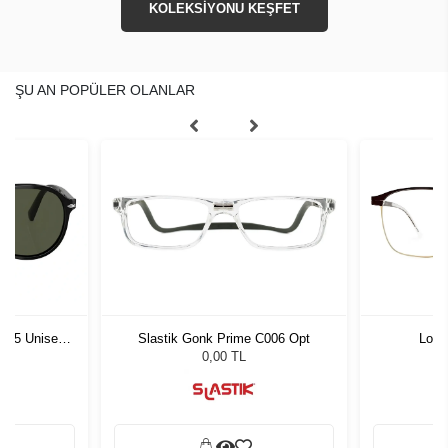
KOLEKSİYONU KEŞFET
ŞU AN POPÜLER OLANLAR
1 55 Unisex
Slastik Gonk Prime C006 Opt
Lool
ğü
L
0,00 TL