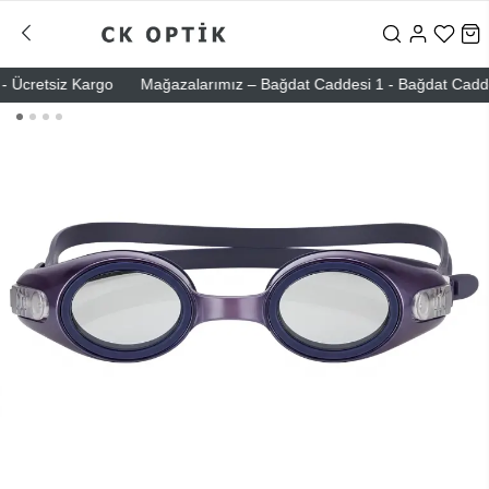
Ücretsiz Kargo
Mağazalarımız – Bağdat Caddesi 1 - Bağdat Caddesi 2 