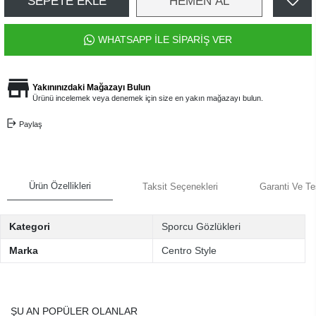
SEPETE EKLE
HEMEN AL
WHATSAPP İLE SİPARİŞ VER
Yakınınızdaki Mağazayı Bulun
Ürünü incelemek veya denemek için size en yakın mağazayı bulun.
Paylaş
Ürün Özellikleri
Taksit Seçenekleri
Garanti Ve Te
Kategori
Sporcu Gözlükleri
Marka
Centro Style
ŞU AN POPÜLER OLANLAR