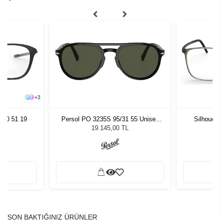
+
3
070 51 19
Persol PO 3235S 95/31 55 Unisex
Silhouet
Güneş Gözlüğü
19.145,00 TL
SON BAKTIĞINIZ ÜRÜNLER