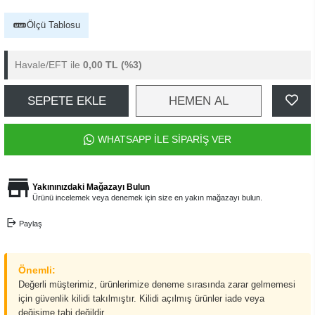
Ölçü Tablosu
Havale/EFT ile
0,00 TL
(%3)
SEPETE EKLE
HEMEN AL
WHATSAPP İLE SİPARİŞ VER
Yakınınızdaki Mağazayı Bulun
Ürünü incelemek veya denemek için size en yakın mağazayı bulun.
Paylaş
Önemli:
Değerli müşterimiz, ürünlerimize deneme sırasında zarar gelmemesi
için güvenlik kilidi takılmıştır. Kilidi açılmış ürünler iade veya
değişime tabi değildir.