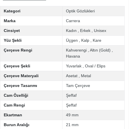
Kategori
Optik Gözlükleri
Marka
Carrera
Cinsiyet
Kadın
,
Erkek
,
Unisex
Yüz Şekli
Üçgen
,
Kalp
,
Kare
Çerçeve Rengi
Kahverengi
,
Altın (Gold)
,
Havana
Çerçeve Şekli
Yuvarlak
,
Oval / Elips
Çerçeve Materyali
Asetat
,
Metal
Çerçeve Tasarımı
Tam Çerçeve
Cam Özelliği
Şeffaf
Cam Rengi
Şeffaf
Ekartman
49 mm
Burun Aralığı
21 mm