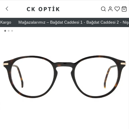
go
Mağazalarımız – Bağdat Caddesi 1 - Bağdat Caddesi 2 - Nişantaşı