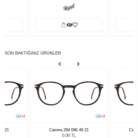
SON BAKTIĞINIZ ÜRÜNLER
+
2
+
2
49 21
Carrera 284 086 49 21
Carr
0,00 TL