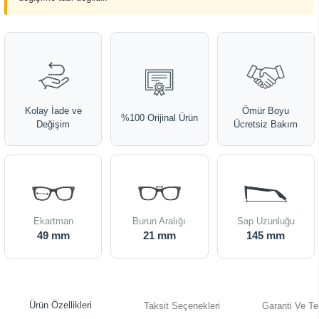
Kolay İade ve
Ömür Boyu
%100 Orijinal Ürün
Değişim
Ücretsiz Bakım
Ekartman
Burun Aralığı
Sap Uzunluğu
49 mm
21 mm
145 mm
Ürün Özellikleri
Taksit Seçenekleri
Garanti Ve Te