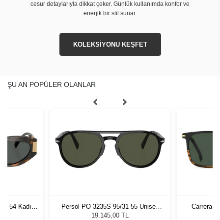
cesur detaylarıyla dikkat çeker. Günlük kullanımda konfor ve
enerjik bir stil sunar.
KOLEKSİYONU KEŞFET
ŞU AN POPÜLER OLANLAR
7 - 54 Kadın
Persol PO 3235S 95/31 55 Unisex
Carrera 3
ğü
Güneş Gözlüğü
L
19.145,00 TL