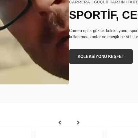
CARRERA | GÜÇLÜ TARZIN İFADE
SPORTİF, C
Carrera optik gözlük koleksiyonu, sport
kullanımda konfor ve enerjik bir stil su
KOLEKSİYONU KEŞFET