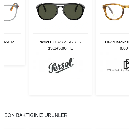
s 5029 020
Persol PO 3235S 95/31 55
David Beckha
Unisex Güneş Gözlüğü
47 
L
19.145,00 TL
0,00
SON BAKTIĞINIZ ÜRÜNLER