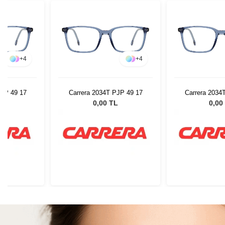
+
4
+
4
PJP 49 17
Carrera 2034T PJP 49 17
Carrera 2034
L
0,00 TL
0,00