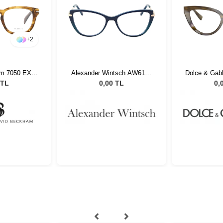
+
2
m 7050 EX4
Alexander Wintsch AW6158
Dolce & Gab
22
C3
 TL
0,00 TL
0,