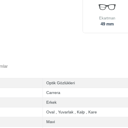
Ekartman
49 mm
mlar
Optik Gözlükleri
Carrera
Erkek
Oval
,
Yuvarlak
,
Kalp
,
Kare
Mavi