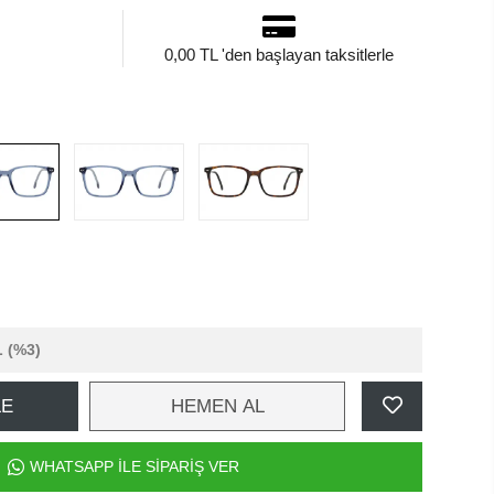
0,00 TL 'den başlayan taksitlerle
L
(%3)
LE
HEMEN AL
WHATSAPP İLE SİPARİŞ VER