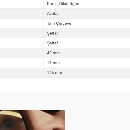
Kare
,
Dikdörtgen
Asetat
Tam Çerçeve
Şeffaf
Şeffaf
49 mm
17 mm
145 mm