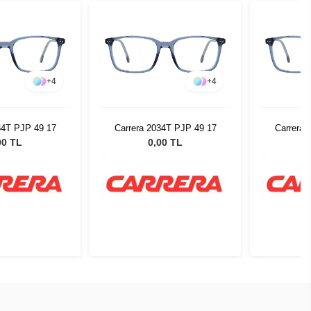
+
4
+
4
34T PJP 49 17
Carrera 2034T PJP 49 17
Carrera 
00 TL
0,00 TL