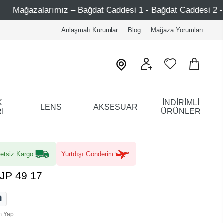
t Caddesi 1 - Bağdat Caddesi 2 - Nişantaşı – Etiler – Ataşe
Anlaşmalı Kurumlar
Blog
Mağaza Yorumları
K
İNDİRİMLİ
LENS
AKSESUAR
I
ÜRÜNLER
etsiz Kargo
Yurtdışı Gönderim
PJP 49 17
m Yap