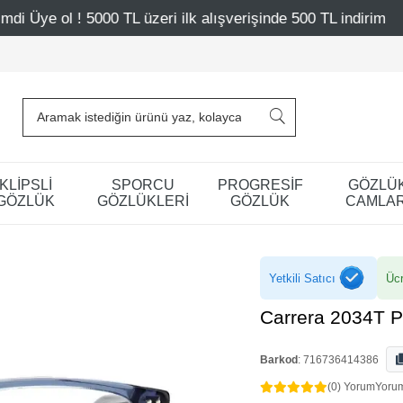
 ilk alışverişinde 500 TL indirim
Mağazalarımız – Bağda
KLİPSLİ
SPORCU
PROGRESİF
GÖZLÜ
GÖZLÜK
GÖZLÜKLERİ
GÖZLÜK
CAMLAR
Yetkili Satıcı
Ücr
Carrera 2034T 
Barkod
:
716736414386
(0) Yorum
Yoru