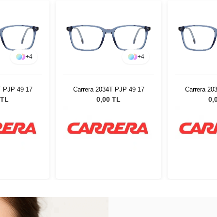
+
4
+
4
T PJP 49 17
Carrera 2034T PJP 49 17
Carrera 20
 TL
0,00 TL
0,