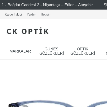
antaşı – Etiler – Ataşehir
Şimdi Üye ol ! 5000 TL üzeri
Kargo Takibi
Yardım
İletişim
GÜNEŞ
OPTİK
MARKALAR
GÖZLÜKLERİ
GÖZLÜKLERİ