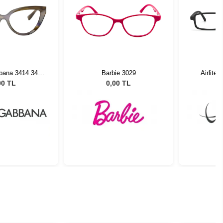
bana 3414 3447
Barbie 3029
Airlite
52
00 TL
0,00 TL