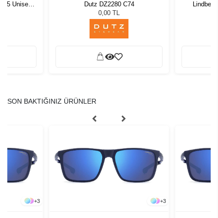
1 55 Unisex
Dutz DZ2280 C74
Lindberg
ğü
L
0,00 TL
SON BAKTIĞINIZ ÜRÜNLER
+
3
+
3