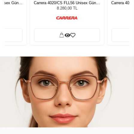
Unisex Güneş
Carrera 4020/CS FLL56 Unisex Güneş
Carrera 402
Gözlüğü
8.280,00 TL