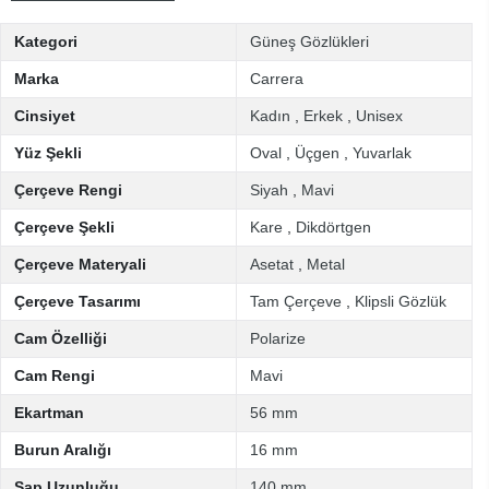
Kategori
Güneş Gözlükleri
Marka
Carrera
Cinsiyet
Kadın
,
Erkek
,
Unisex
Yüz Şekli
Oval
,
Üçgen
,
Yuvarlak
Çerçeve Rengi
Siyah
,
Mavi
Çerçeve Şekli
Kare
,
Dikdörtgen
Çerçeve Materyali
Asetat
,
Metal
Çerçeve Tasarımı
Tam Çerçeve
,
Klipsli Gözlük
Cam Özelliği
Polarize
Cam Rengi
Mavi
Ekartman
56 mm
Burun Aralığı
16 mm
Sap Uzunluğu
140 mm