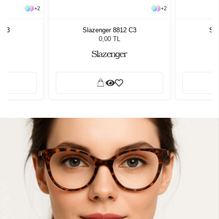
+
2
+
2
2 C3
Slazenger 8812 C3
Sla
0,00 TL