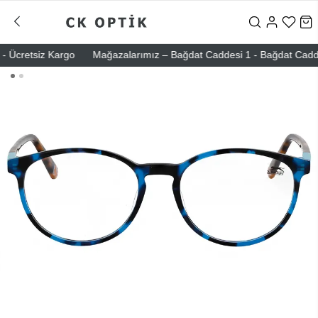
 Ücretsiz Kargo
Mağazalarımız – Bağdat Caddesi 1 - Bağdat Caddesi 2