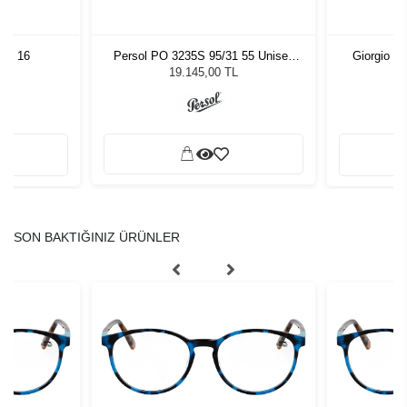
 54 16
Persol PO 3235S 95/31 55 Unisex
Giorgio A
Güneş Gözlüğü
19.145,00 TL
SON BAKTIĞINIZ ÜRÜNLER