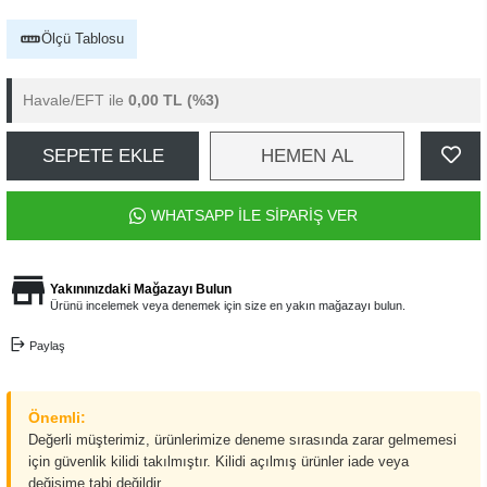
Ölçü Tablosu
Havale/EFT ile
0,00 TL
(%3)
SEPETE EKLE
HEMEN AL
WHATSAPP İLE SİPARİŞ VER
Yakınınızdaki Mağazayı Bulun
Ürünü incelemek veya denemek için size en yakın mağazayı bulun.
Paylaş
Önemli:
Değerli müşterimiz, ürünlerimize deneme sırasında zarar gelmemesi
için güvenlik kilidi takılmıştır. Kilidi açılmış ürünler iade veya
değişime tabi değildir.