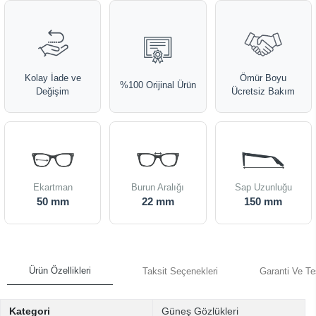
Kolay İade ve
Ömür Boyu
%100 Orijinal Ürün
Değişim
Ücretsiz Bakım
Ekartman
Burun Aralığı
Sap Uzunluğu
50 mm
22 mm
150 mm
Ürün Özellikleri
Taksit Seçenekleri
Garanti Ve Te
Kategori
Güneş Gözlükleri