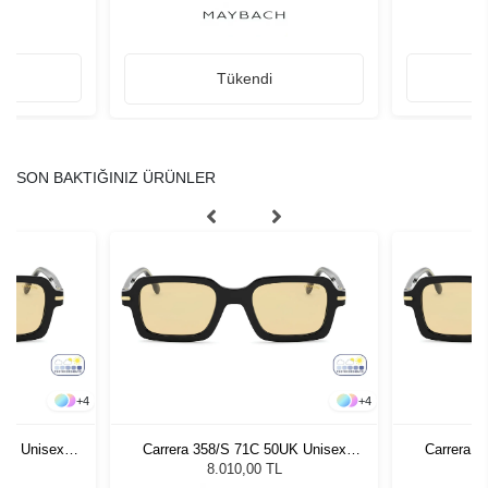
Tükendi
SON BAKTIĞINIZ ÜRÜNLER
+
4
+
4
0UK Unisex
Carrera 358/S 71C 50UK Unisex
Carrera 3
ğü
Güneş Gözlüğü
G
8.010,00 TL