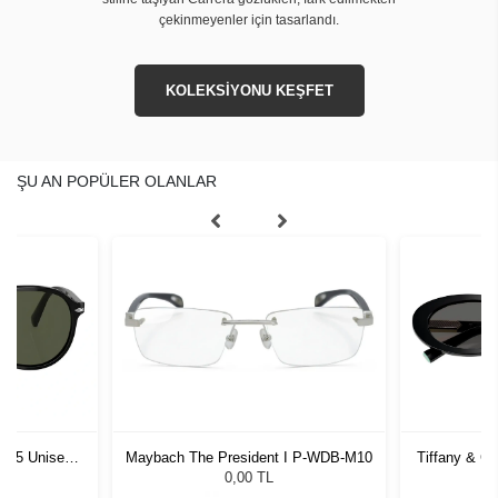
çekinmeyenler için tasarlandı.
KOLEKSİYONU KEŞFET
ŞU AN POPÜLER OLANLAR
1 55 Unisex
Maybach The President I P-WDB-M10
Tiffany & C
ğü
G
L
0,00 TL