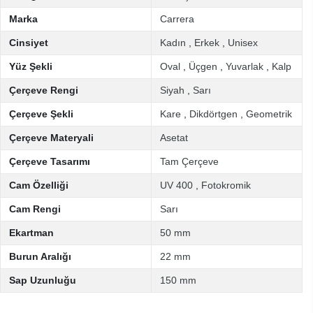
Marka
Carrera
Cinsiyet
Kadın
,
Erkek
,
Unisex
Yüz Şekli
Oval
,
Üçgen
,
Yuvarlak
,
Kalp
Çerçeve Rengi
Siyah
,
Sarı
Çerçeve Şekli
Kare
,
Dikdörtgen
,
Geometrik
Çerçeve Materyali
Asetat
Çerçeve Tasarımı
Tam Çerçeve
Cam Özelliği
UV 400
,
Fotokromik
Cam Rengi
Sarı
Ekartman
50 mm
Burun Aralığı
22 mm
Sap Uzunluğu
150 mm