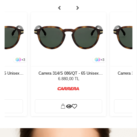
+
3
+
3
- 65 Unisex
Carrera 314/S 086/QT - 65 Unisex
Carrera 31
ğü
Güneş Gözlüğü
G
6.880,00 TL