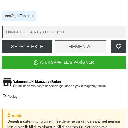
Ölçü Tablosu
Havale/EFT ile
6.673,60 TL
(%3)
SEPETE EKLE
HEMEN AL
WHATSAPP İLE SİPARİŞ VER
Yakınınızdaki Mağazayı Bulun
Ürünü incelemek veya denemek için size en yakın mağazayı bulun.
Paylaş
Önemli:
Değerli müşterimiz, ürünlerimize deneme sırasında zarar gelmemesi
için güvenlik kilidi takılmıştır. Kilidi açılmış ürünler iade veya