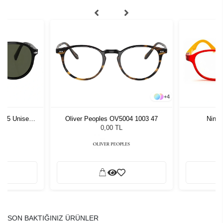
+
4
1 55 Unisex
Oliver Peoples OV5004 1003 47
Ninja
ğü
L
0,00 TL
SON BAKTIĞINIZ ÜRÜNLER