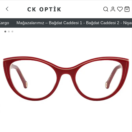
go
Mağazalarımız – Bağdat Caddesi 1 - Bağdat Caddesi 2 - Nişantaşı 