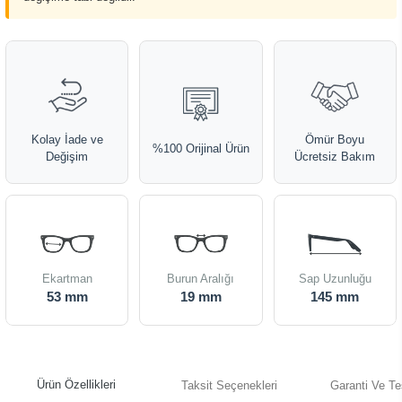
Kolay İade ve
Ömür Boyu
%100 Orijinal Ürün
Değişim
Ücretsiz Bakım
Ekartman
Burun Aralığı
Sap Uzunluğu
53 mm
19 mm
145 mm
Ürün Özellikleri
Taksit Seçenekleri
Garanti Ve Te