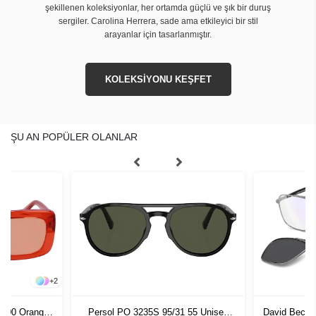
şekillenen koleksiyonlar, her ortamda güçlü ve şık bir duruş
sergiler. Carolina Herrera, sade ama etkileyici bir stil
arayanlar için tasarlanmıştır.
KOLEKSİYONU KEŞFET
ŞU AN POPÜLER OLANLAR
+
2
-800 Orange
Persol PO 3235S 95/31 55 Unisex
David Beckh