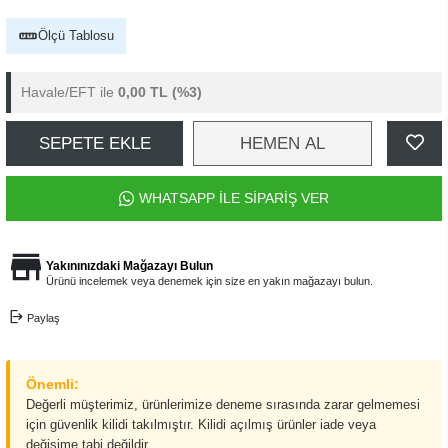
Ölçü Tablosu
Havale/EFT ile
0,00 TL
(%3)
SEPETE EKLE
HEMEN AL
WHATSAPP İLE SİPARİŞ VER
Yakınınızdaki Mağazayı Bulun
Ürünü incelemek veya denemek için size en yakın mağazayı bulun.
Paylaş
Önemli:
Değerli müşterimiz, ürünlerimize deneme sırasında zarar gelmemesi
için güvenlik kilidi takılmıştır. Kilidi açılmış ürünler iade veya
değişime tabi değildir.