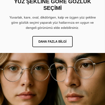
YÜZ ŞEKLİNE GÖRE GÖZLÜK
SEÇİMİ
Yuvarlak, kare, oval, dikdörtgen, kalp ve üçgen yüz şekline
göre gözlük seçimi yaparak yüz hatlarınıza en uygun ve
dengeli görünümü elde edebilirsiniz.
DAHA FAZLA BILGI