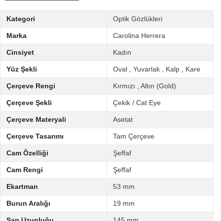
Kategori
Optik Gözlükleri
Marka
Carolina Herrera
Cinsiyet
Kadın
Yüz Şekli
Oval
,
Yuvarlak
,
Kalp
,
Kare
Çerçeve Rengi
Kırmızı
,
Altın (Gold)
Çerçeve Şekli
Çekik / Cat Eye
Çerçeve Materyali
Asetat
Çerçeve Tasarımı
Tam Çerçeve
Cam Özelliği
Şeffaf
Cam Rengi
Şeffaf
Ekartman
53 mm
Burun Aralığı
19 mm
Sap Uzunluğu
145 mm