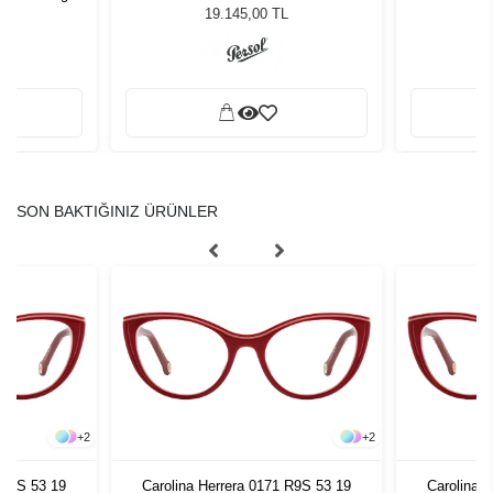
zlüğü
Güneş Gözlüğü
G
19.145,00 TL
SON BAKTIĞINIZ ÜRÜNLER
+
2
+
2
 R9S 53 19
Carolina Herrera 0171 R9S 53 19
Carolina 