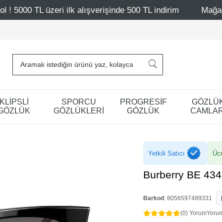
alışverişinde 500 TL indirim
Mağazalarımız – Bağdat Cad
KLİPSLİ
SPORCU
PROGRESİF
GÖZLÜ
GÖZLÜK
GÖZLÜKLERİ
GÖZLÜK
CAMLAR
Yetkili Satıcı
Ücr
Burberry BE 43
Barkod
:
8056597489331
(0) Yorum
Yoru