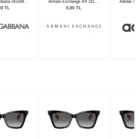
abbana DG5087
Armani Exchange AX 3111U
Adidas Spo
85 53
8158 54
00 TL
0,00 TL