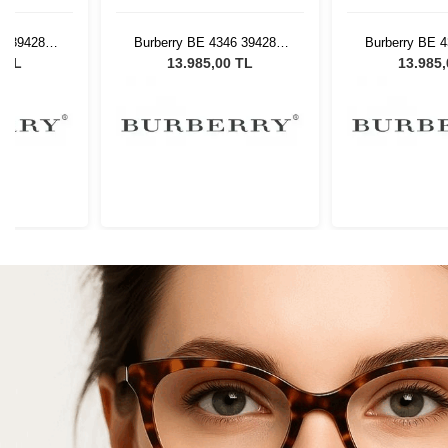
46 39428G
Burberry BE 4346 39428G
Burberry BE 
 Gözlüğü
53 Kadın Güneş Gözlüğü
53 Kadın Gün
0 TL
13.985,00 TL
13.985