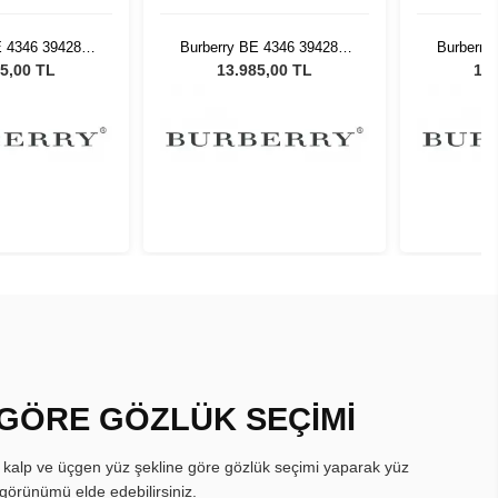
E 4346 39428G
Burberry BE 4346 39428G
Burberry
Güneş Gözlüğü
53 Kadın Güneş Gözlüğü
53 Kadı
5,00 TL
13.985,00 TL
13.
 GÖRE GÖZLÜK SEÇİMİ
, kalp ve üçgen yüz şekline göre gözlük seçimi yaparak yüz
görünümü elde edebilirsiniz.