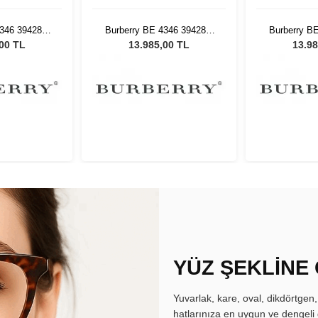
4346 39428G
Burberry BE 4346 39428G
Burberry B
eş Gözlüğü
53 Kadın Güneş Gözlüğü
53 Kadın 
,00 TL
13.985,00 TL
13.98
YÜZ ŞEKLİNE
Yuvarlak, kare, oval, dikdörtgen
hatlarınıza en uygun ve dengeli 