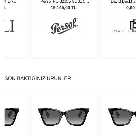
02 64 Erkek
Persol PO 3235S 95/31 55
David Beckha
lüğü
Unisex Güneş Gözlüğü
48 
2 TL
19.145,00 TL
0,00
SON BAKTIĞINIZ ÜRÜNLER