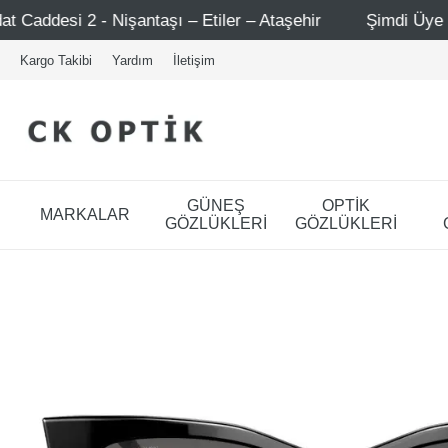
şı – Etiler – Ataşehir
Şimdi Üye ol ! 5000 TL üzeri ilk 
Kargo Takibi
Yardım
İletişim
GÜNEŞ
OPTİK
MARKALAR
GÖZLÜKLERİ
GÖZLÜKLERİ