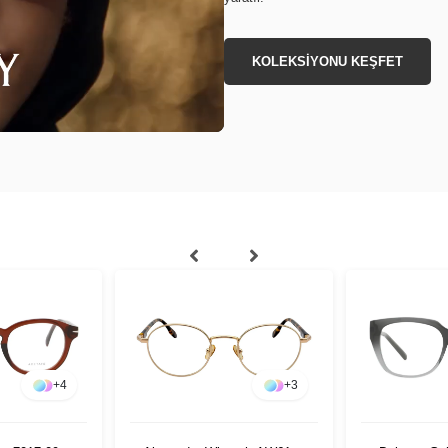
KOLEKSİYONU KEŞFET
+
4
+
3