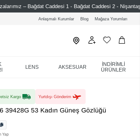
desi 1 - Bağdat Caddesi 2 - Nişantaşı – Etiler – Ataşehir
Anlaşmalı Kurumlar
Blog
Mağaza Yorumları
K
İNDİRİMLİ
LENS
AKSESUAR
I
ÜRÜNLER
etsiz Kargo
Yurtdışı Gönderim
46 39428G 53 Kadın Güneş Gözlüğü
m Yap