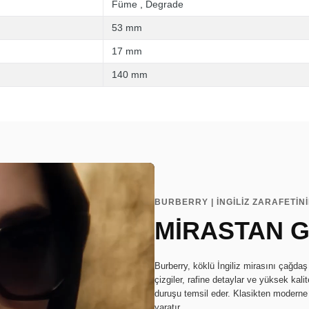
Füme
,
Degrade
53 mm
17 mm
140 mm
BURBERRY | İNGİLİZ ZARAFETİ
MİRASTAN G
Burberry, köklü İngiliz mirasını çağdaş 
çizgiler, rafine detaylar ve yüksek kali
duruşu temsil eder. Klasikten moderne 
yaratır.