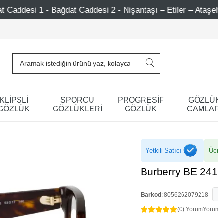
 Caddesi 2 - Nişantaşı – Etiler – Ataşehir
750 TL Üzer
KLİPSLİ
SPORCU
PROGRESİF
GÖZLÜ
GÖZLÜK
GÖZLÜKLERİ
GÖZLÜK
CAMLAR
Yetkili Satıcı
Ücr
Burberry BE 241
Barkod
:
8056262079218
(0) Yorum
Yoru