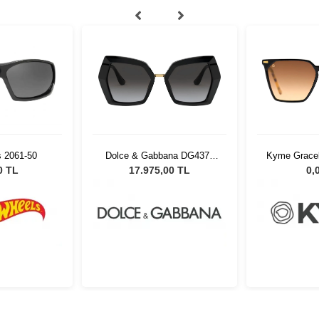
 2061-50
Dolce & Gabbana DG4377
Kyme Graceb
501/8G 54 Kadın Güneş
Kadın Gü
0 TL
17.975,00 TL
0,
Gözlüğü