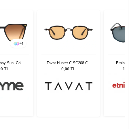
+
4
ay Sun. Col. 1
Tavat Hunter C SC208 Col
Etnia B
neş Gözlüğü
BTH-SO
00 TL
0,00 TL
17.