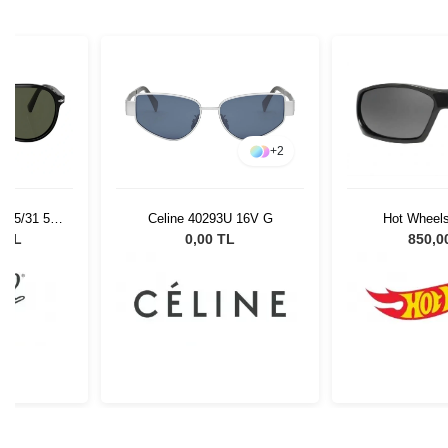
+
2
Hot Wheels
 95/31 55
Celine 40293U 16V G
Gözlüğü
850,0
0 TL
0,00 TL