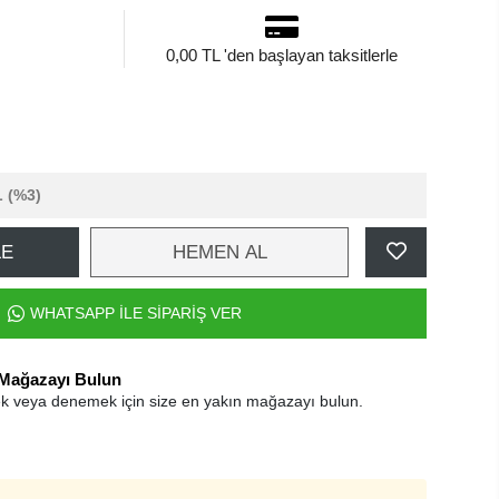
0,00 TL 'den başlayan taksitlerle
L
(%3)
LE
HEMEN AL
WHATSAPP İLE SİPARİŞ VER
 Mağazayı Bulun
k veya denemek için size en yakın mağazayı bulun.