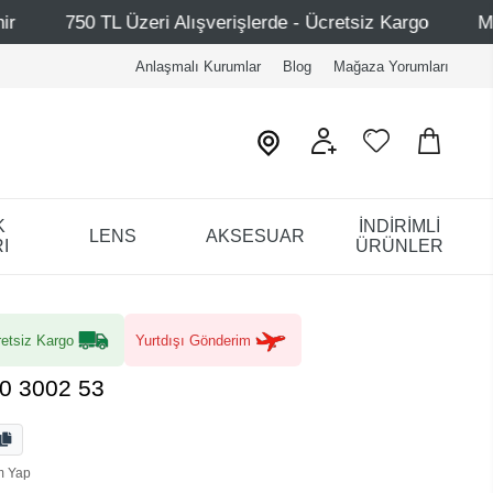
i Alışverişlerde - Ücretsiz Kargo
Mağazalarımız – Bağd
Anlaşmalı Kurumlar
Blog
Mağaza Yorumları
K
İNDİRİMLİ
LENS
AKSESUAR
I
ÜRÜNLER
etsiz Kargo
Yurtdışı Gönderim
0 3002 53
m Yap