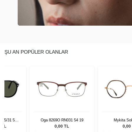
ŞU AN POPÜLER OLANLAR
 95/31 55
Oga 8269O RN031 54 19
Mykita So
Gözlüğü
CGD/Clear
0 TL
0,00 TL
0,00