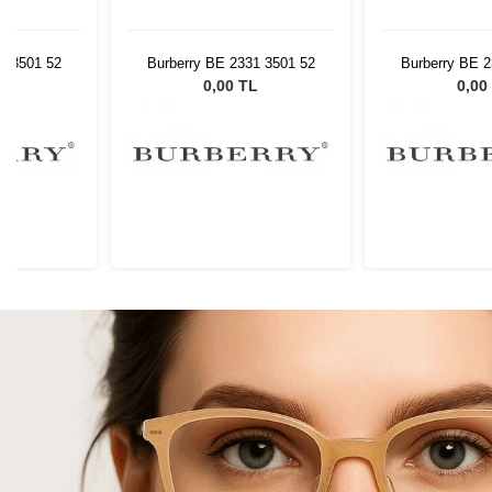
1 3501 52
Burberry BE 2331 3501 52
Burberry BE 2
L
0,00 TL
0,00