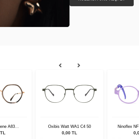
lene A83
Oxibis Watt WA1 C4 50
Ninoflex N
 Ash 653
1
 TL
0,00 TL
0,