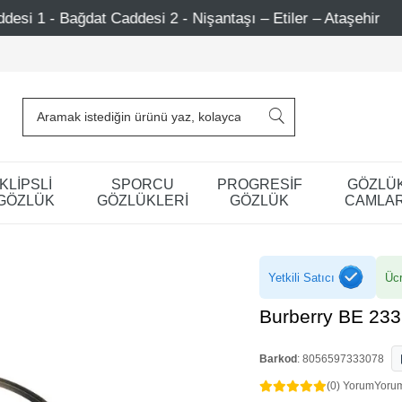
si 2 - Nişantaşı – Etiler – Ataşehir
750 TL Üzeri Alış
KLİPSLİ
SPORCU
PROGRESİF
GÖZLÜ
GÖZLÜK
GÖZLÜKLERİ
GÖZLÜK
CAMLAR
Yetkili Satıcı
Ücr
Burberry BE 233
Barkod
:
8056597333078
(0) Yorum
Yoru