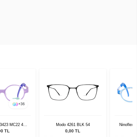
+
36
F3423 MC22 42
Modo 4261 BLK 54
Ninoflex 
5 128
00 TL
0,00 TL