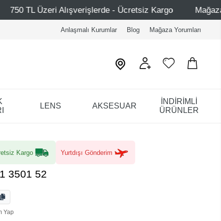
verişlerde - Ücretsiz Kargo
Mağazalarımız – Bağdat Cad
Anlaşmalı Kurumlar
Blog
Mağaza Yorumları
K
İNDİRİMLİ
LENS
AKSESUAR
I
ÜRÜNLER
etsiz Kargo
Yurtdışı Gönderim
1 3501 52
m Yap