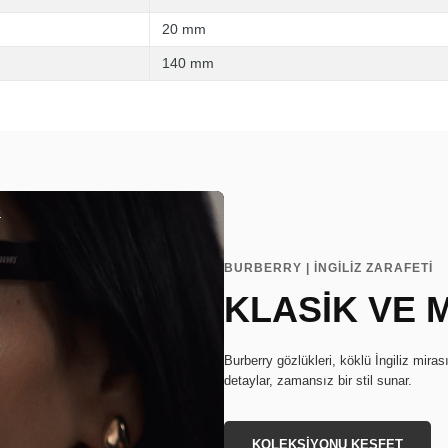
20 mm
140 mm
BURBERRY | İNGİLİZ ZARAFETİ
KLASİK VE
Burberry gözlükleri, köklü İngiliz miras
detaylar, zamansız bir stil sunar.
KOLEKSİYONU KEŞFET