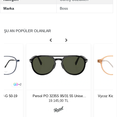
Marka
Boss
ŞU AN POPÜLER OLANLAR
+
2
LU-G 50-19
Persol PO 3235S 95/31 55 Unisex
Vycoz Kids 
Güneş Gözlüğü
19.145,00 TL