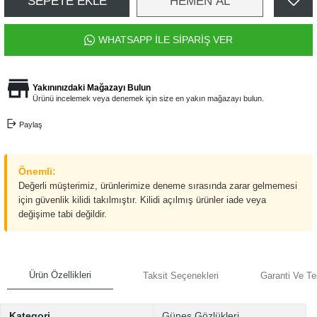
SEPETE EKLE
HEMEN AL
WHATSAPP İLE SİPARİŞ VER
Yakınınızdaki Mağazayı Bulun
Ürünü incelemek veya denemek için size en yakın mağazayı bulun.
Paylaş
Önemli:
Değerli müşterimiz, ürünlerimize deneme sırasında zarar gelmemesi
için güvenlik kilidi takılmıştır. Kilidi açılmış ürünler iade veya
değişime tabi değildir.
Ürün Özellikleri
Taksit Seçenekleri
Garanti Ve Te
Kategori
Güneş Gözlükleri