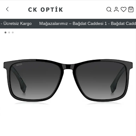
Ücretsiz Kargo
Mağazalarımız – Bağdat Caddesi 1 - Bağdat Caddesi 2