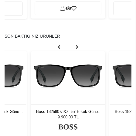
SON BAKTIĞINIZ ÜRÜNLER
Erkek Güneş
Boss 1825807/9O - 57 Erkek Güneş
Boss 18258
Gözlüğü
9.900,00 TL