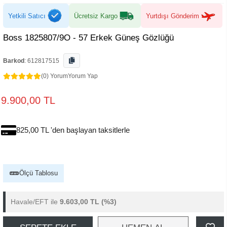
Yetkili Satıcı
Ücretsiz Kargo
Yurtdışı Gönderim
Boss 1825807/9O - 57 Erkek Güneş Gözlüğü
Barkod
:
612817515
(0) Yorum
Yorum Yap
9.900,00 TL
825,00 TL 'den başlayan taksitlerle
Ölçü Tablosu
Havale/EFT ile
9.603,00 TL
(%3)