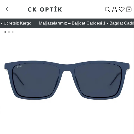
Ücretsiz Kargo
Mağazalarımız – Bağdat Caddesi 1 - Bağdat Caddesi 2 