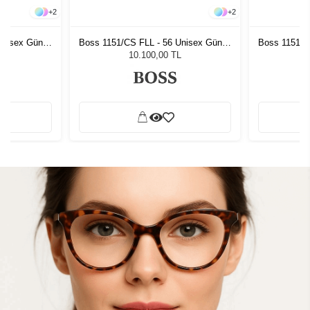
+
2
+
2
Unisex Güneş
Boss 1151/CS FLL - 56 Unisex Güneş
Boss 1151/C
Gözlüğü
L
10.100,00 TL