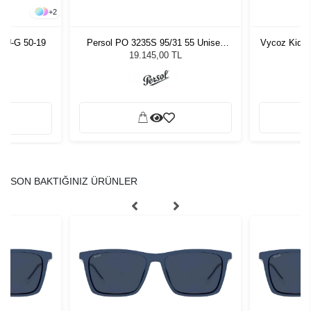
+
2
LU-G 50-19
Persol PO 3235S 95/31 55 Unisex
Vycoz Kids 
Güneş Gözlüğü
19.145,00 TL
SON BAKTIĞINIZ ÜRÜNLER