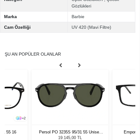
Gözlükleri
Marka
Barbie
Cam Özelliği
UV 420 (Mavi Filtre)
ŞU AN POPÜLER OLANLAR
+
2
C1 55 16
Persol PO 3235S 95/31 55 Unisex
Emporio 
Güneş Gözlüğü
19.145,00 TL