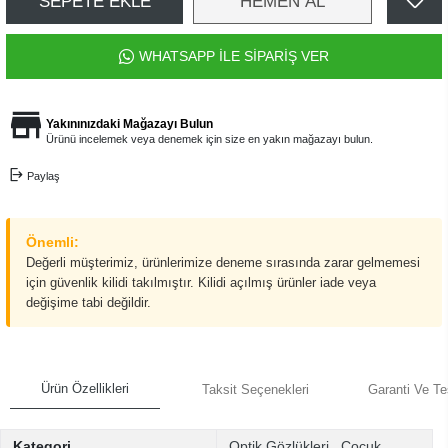
SEPETE EKLE
HEMEN AL
WHATSAPP İLE SİPARİŞ VER
Yakınınızdaki Mağazayı Bulun
Ürünü incelemek veya denemek için size en yakın mağazayı bulun.
Paylaş
Önemli:
Değerli müşterimiz, ürünlerimize deneme sırasında zarar gelmemesi
için güvenlik kilidi takılmıştır. Kilidi açılmış ürünler iade veya
değişime tabi değildir.
Ürün Özellikleri
Taksit Seçenekleri
Garanti Ve Te
Kategori
Optik Gözlükleri
,
Çocuk