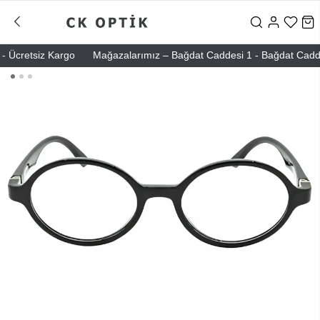
 Ücretsiz Kargo
Mağazalarımız – Bağdat Caddesi 1 - Bağdat Caddesi 2