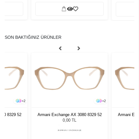
SON BAKTIĞINIZ ÜRÜNLER
+
2
+
2
080 8329 52
Armani Exchange AX 3080 8329 52
Armani Exc
0,00 TL