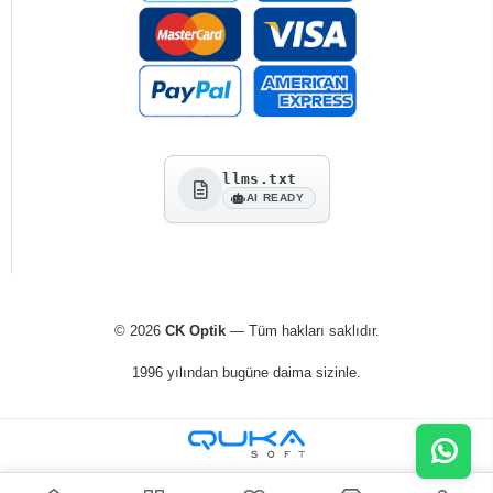
llms.txt
AI READY
© 2026
CK Optik
— Tüm hakları saklıdır.
1996 yılından bugüne daima sizinle.