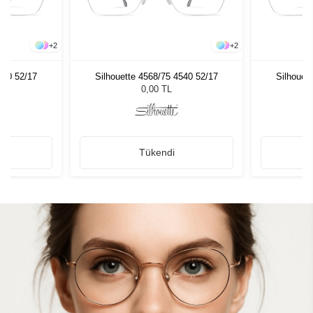
+
2
+
2
540 52/17
Silhouette 4568/75 4540 52/17
Silhouet
0,00 TL
Tükendi