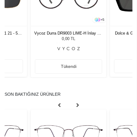
+
5
11 21 - 54
Vycoz Durra DR9003 LIME-H İnlay 47-
Dolce & Gab
zlüğü
21
G
L
0,00 TL
Tükendi
SON BAKTIĞINIZ ÜRÜNLER