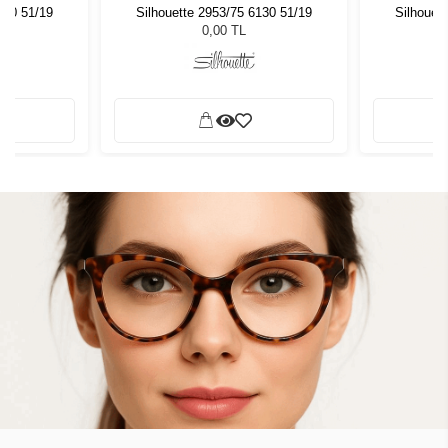
130 51/19
Silhouette 2953/75 6130 51/19
Silhouet
0,00 TL