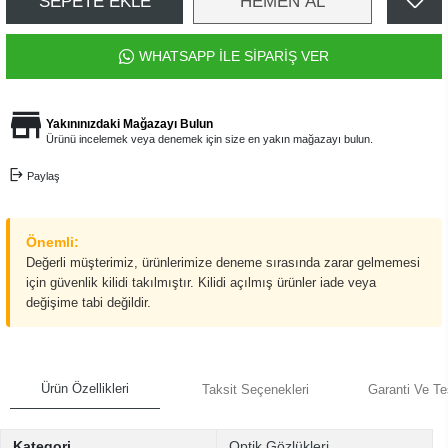
SEPETE EKLE
HEMEN AL
WHATSAPP İLE SİPARİŞ VER
Yakınınızdaki Mağazayı Bulun
Ürünü incelemek veya denemek için size en yakın mağazayı bulun.
Paylaş
Önemli:
Değerli müşterimiz, ürünlerimize deneme sırasında zarar gelmemesi
için güvenlik kilidi takılmıştır. Kilidi açılmış ürünler iade veya
değişime tabi değildir.
Ürün Özellikleri
Taksit Seçenekleri
Garanti Ve Te
Kategori
Optik Gözlükleri