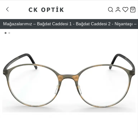
ğazalarımız – Bağdat Caddesi 1 - Bağdat Caddesi 2 - Nişantaşı – Etile