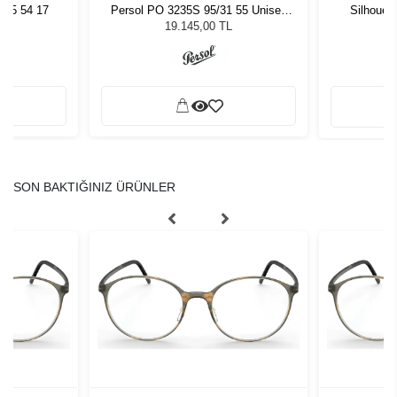
005 54 17
Persol PO 3235S 95/31 55 Unisex
Silhouet
Güneş Gözlüğü
19.145,00 TL
SON BAKTIĞINIZ ÜRÜNLER