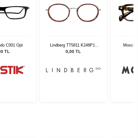
odo C001 Opt
Lindberg TT5811 K248P10
Moscot D
44140 1128793
00 TL
0,00 TL