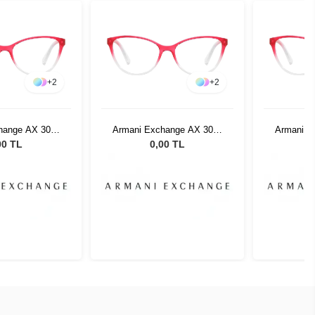
+
2
+
2
hange AX 3053
Armani Exchange AX 3053
Armani E
54 53
8254 53
00 TL
0,00 TL