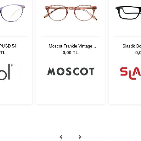
n PUGD 54
Moscot Frankie Vintage
Slastik B
Rose 45 2203-01
 TL
0,00 TL
0,