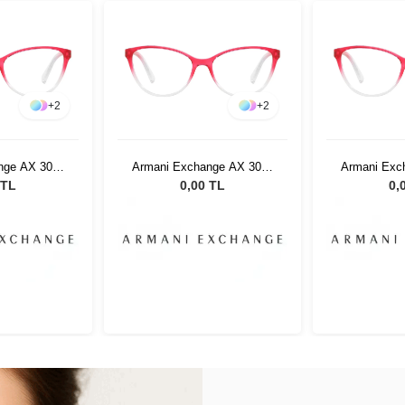
+
2
+
2
nge AX 3053
Armani Exchange AX 3053
Armani Exc
 53
8254 53
82
 TL
0,00 TL
0,