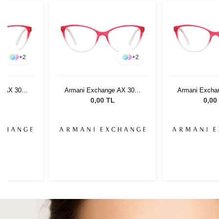
+
2
+
2
e AX 3053
Armani Exchange AX 3053
Armani Excha
3
8254 53
8254
L
0,00 TL
0,00