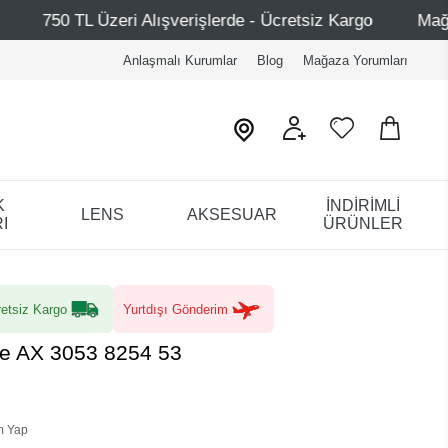
Alışverişlerde - Ücretsiz Kargo
Mağazalarımız – Bağdat
Anlaşmalı Kurumlar
Blog
Mağaza Yorumları
K
İNDİRİMLİ
LENS
AKSESUAR
I
ÜRÜNLER
etsiz Kargo
Yurtdışı Gönderim
e AX 3053 8254 53
m Yap