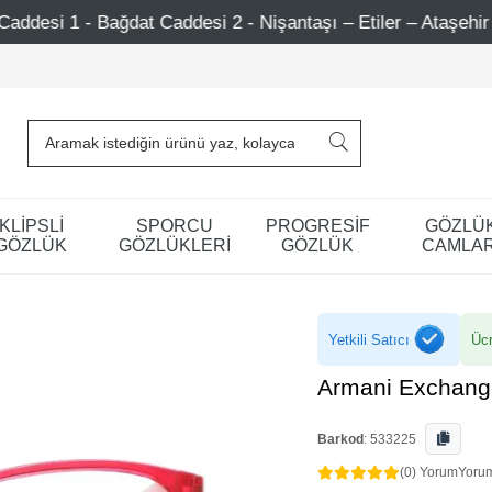
addesi 2 - Nişantaşı – Etiler – Ataşehir
750 TL Üzeri 
KLİPSLİ
SPORCU
PROGRESİF
GÖZLÜ
GÖZLÜK
GÖZLÜKLERİ
GÖZLÜK
CAMLAR
Yetkili Satıcı
Ücr
Armani Exchang
Barkod
:
533225
(0) Yorum
Yoru