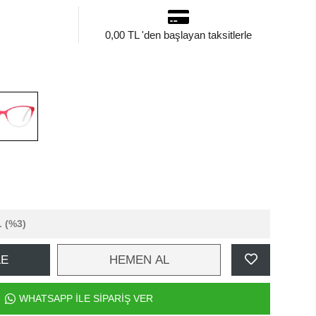
0,00 TL 'den başlayan taksitlerle
L
(%3)
LE
HEMEN AL
WHATSAPP İLE SİPARİŞ VER