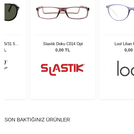
 95/31 55
Slastik Doku C014 Opt
Lool Lilia
Gözlüğü
0 TL
0,00 TL
0,00
SON BAKTIĞINIZ ÜRÜNLER