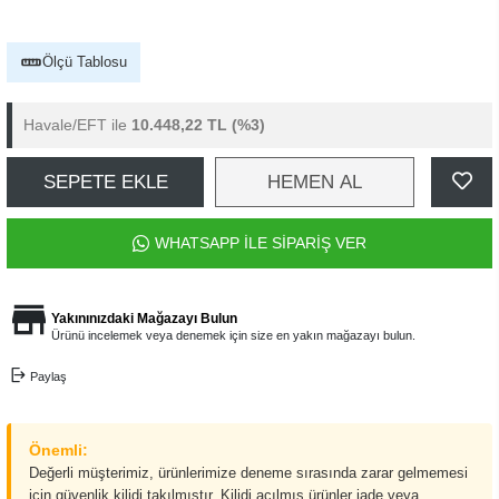
Ölçü Tablosu
Havale/EFT ile
10.448,22 TL
(%3)
SEPETE EKLE
HEMEN AL
WHATSAPP İLE SİPARİŞ VER
Yakınınızdaki Mağazayı Bulun
Ürünü incelemek veya denemek için size en yakın mağazayı bulun.
Paylaş
Önemli:
Değerli müşterimiz, ürünlerimize deneme sırasında zarar gelmemesi
için güvenlik kilidi takılmıştır. Kilidi açılmış ürünler iade veya