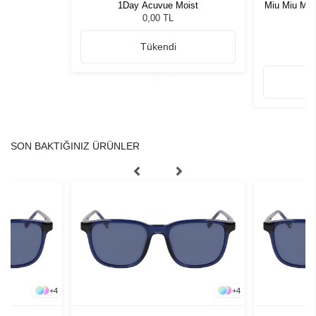
S/XT BLX60
1Day Acuvue Moist
Miu Miu MU
zlüğü
G
0,00 TL
Tükendi
SON BAKTIĞINIZ ÜRÜNLER
+
4
+
4