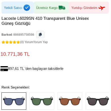
Yetkili Satıcı
Ücretsiz Kargo
Yurtdışı Gönderim
Lacoste L6029SN 410 Transparent Blue Unisex
Güneş Gözlüğü
Barkod
:
886895758598
(0) Yorum
Yorum Yap
10.771,36 TL
897,61 TL 'den başlayan taksitlerle
Renk Seçenekleri: