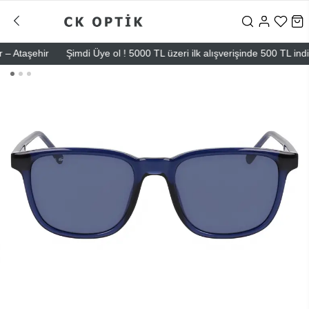
Ataşehir
Şimdi Üye ol ! 5000 TL üzeri ilk alışverişinde 500 TL indirim