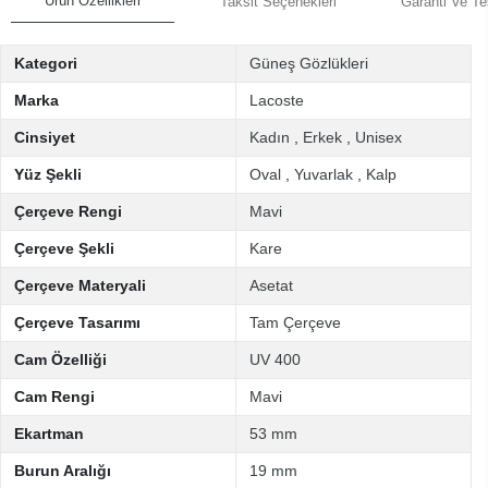
Ürün Özellikleri
Taksit Seçenekleri
Garanti Ve Te
Kategori
Güneş Gözlükleri
Marka
Lacoste
Cinsiyet
Kadın
,
Erkek
,
Unisex
Yüz Şekli
Oval
,
Yuvarlak
,
Kalp
Çerçeve Rengi
Mavi
Çerçeve Şekli
Kare
Çerçeve Materyali
Asetat
Çerçeve Tasarımı
Tam Çerçeve
Cam Özelliği
UV 400
Cam Rengi
Mavi
Ekartman
53 mm
Burun Aralığı
19 mm